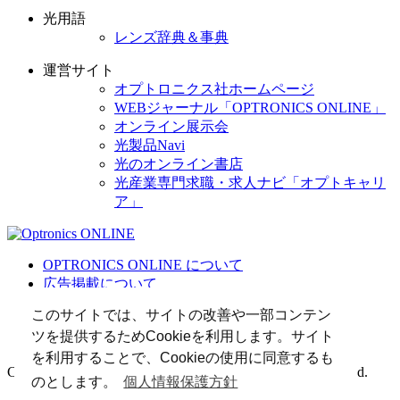
光用語
レンズ辞典＆事典
運営サイト
オプトロニクス社ホームページ
WEBジャーナル「OPTRONICS ONLINE」
オンライン展示会
光製品Navi
光のオンライン書店
光産業専門求職・求人ナビ「オプトキャリ
ア」
OPTRONICS ONLINE について
広告掲載について
運営会社
このサイトでは、サイトの改善や一部コンテン
個人情報
ツを提供するためCookieを利用します。サイト
光関連リンク集
を利用することで、Cookieの使用に同意するも
Copyright (C) 2025 The Optronics Co., Ltd. All rights reserved.
のとします。
個人情報保護方針