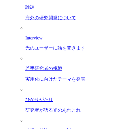
論調
海外の研究開発について
Interview
光のユーザーに話を聞きます
若手研究者の挑戦
実用化に向けたテーマを発表
ひかりがたり
研究者が語る光のあれこれ