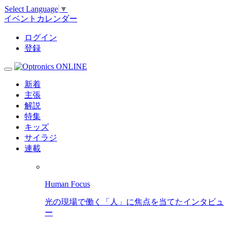
Select Language
▼
イベントカレンダー
ログイン
登録
新着
主張
解説
特集
キッズ
サイラジ
連載
Human Focus
光の現場で働く「人」に焦点を当てたインタビュ
ー