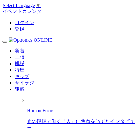
Select Language
▼
イベントカレンダー
ログイン
登録
新着
主張
解説
特集
キッズ
サイラジ
連載
Human Focus
光の現場で働く「人」に焦点を当てたインタビュ
ー