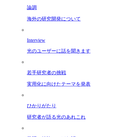
論調
海外の研究開発について
Interview
光のユーザーに話を聞きます
若手研究者の挑戦
実用化に向けたテーマを発表
ひかりがたり
研究者が語る光のあれこれ