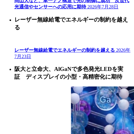
岡山大など、単一ナノ構造で光の制御に成功 次世代
光通信やセンサーへの応用に期待
2026年7月28日
レーザー無線給電でエネルギーの制約を越え
る
レーザー無線給電でエネルギーの制約を越える
2026年
7月23日
阪大と立命大、AlGaNで多色発光LEDを実
証 ディスプレイの小型・高精密化に期待