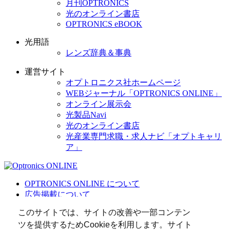
月刊OPTRONICS
光のオンライン書店
OPTRONICS eBOOK
光用語
レンズ辞典＆事典
運営サイト
オプトロニクス社ホームページ
WEBジャーナル「OPTRONICS ONLINE」
オンライン展示会
光製品Navi
光のオンライン書店
光産業専門求職・求人ナビ「オプトキャリ
ア」
OPTRONICS ONLINE について
広告掲載について
運営会社
このサイトでは、サイトの改善や一部コンテン
個人情報
ツを提供するためCookieを利用します。サイト
光関連リンク集