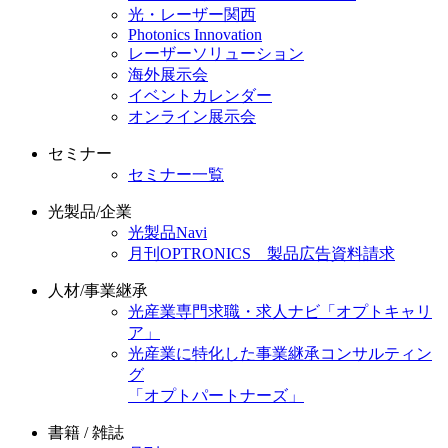
光・レーザー関西
Photonics Innovation
レーザーソリューション
海外展示会
イベントカレンダー
オンライン展示会
セミナー
セミナー一覧
光製品/企業
光製品Navi
月刊OPTRONICS 製品広告資料請求
人材/事業継承
光産業専門求職・求人ナビ「オプトキャリ
ア」
光産業に特化した事業継承コンサルティン
グ
「オプトパートナーズ」
書籍 / 雑誌