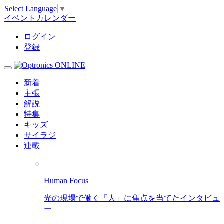
Select Language
▼
イベントカレンダー
ログイン
登録
新着
主張
解説
特集
キッズ
サイラジ
連載
Human Focus
光の現場で働く「人」に焦点を当てたインタビュ
ー