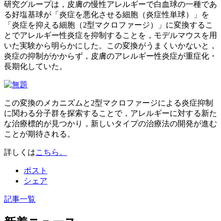
研究グループは，皮膚の慢性アレルギーで白血球の一種であ
る
好塩基球
が
「炎症を悪化させる細胞（炎症性単球）」を
「炎症を抑える細胞（2型マクロファージ）」に変換するこ
とでアレルギー性炎症を抑制することを，モデルマウスを用
いた実験から明らかにした。この変換がうまくいかないと，
炎症の抑制がかからず，皮膚のアレルギー性炎症が重症化・
長期化していた。
この変換のメカニズムと2型マクロファージによる炎症抑制
に関わる分子群を探索することで，アレルギーに対する新た
な治療標的が見つかり，新しいタイプの治療法の開発が進む
ことが期待される。
詳しくは
こちら。
ポスト
シェア
記事一覧