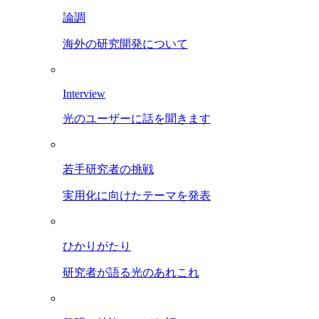
論調
海外の研究開発について
Interview
光のユーザーに話を聞きます
若手研究者の挑戦
実用化に向けたテーマを発表
ひかりがたり
研究者が語る光のあれこれ