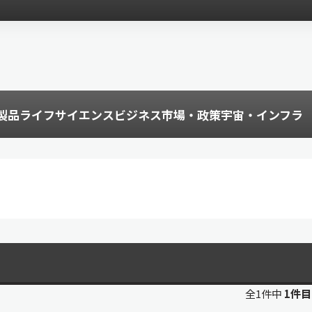
製品
ライフサイエンス
ビジネス
市場・政策
宇宙・インフラ
全1件中
1件