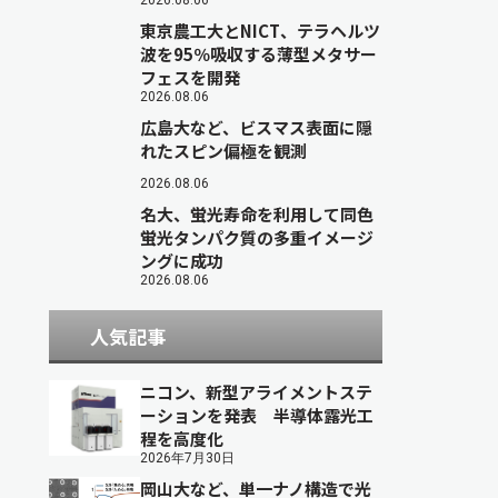
2026.08.06
東京農工大とNICT、テラヘルツ
波を95％吸収する薄型メタサー
フェスを開発
2026.08.06
広島大など、ビスマス表面に隠
れたスピン偏極を観測
2026.08.06
名大、蛍光寿命を利用して同色
蛍光タンパク質の多重イメージ
ングに成功
2026.08.06
人気記事
ニコン、新型アライメントステ
ーションを発表 半導体露光工
程を高度化
2026年7月30日
岡山大など、単一ナノ構造で光