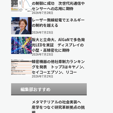
の制御に成功 次世代光通信や
センサーへの応用に期待
2026年7月28日
レーザー無線給電でエネルギー
の制約を越える
2026年7月23日
阪大と立命大、AlGaNで多色発
光LEDを実証 ディスプレイの
小型・高精密化に期待
2026年7月23日
精密機器の他社牽制力ランキン
グを発表 トップ3はキヤノン、
セイコーエプソン、リコー
2026年7月29日
編集部おすすめ
メタマテリアルの社会実装へ
産学をつなぐ研究革新拠点の挑
戦