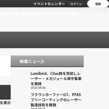
イベントカレンダー
ログイン
登録
新着
主張
解説
特集
キッズ
サイラジ
連載
新着ニュース
Lumibird、Cilas株を売却しレ
ーザー・メガジュール保守事業
を取得
2026.08.06
フラウンホーファーILT、PFAS
フリーコーティングのレーザー
目を表示
製造技術を開発