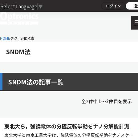
Select Language
▼
ログイン
登
HOME
タグ : SNDM法
SNDM法
SNDM法の記事一覧
全2件中
1〜2件目を表示
東北大ら，強誘電体の分極反転挙動をナノ分解能計測
東北大学と東京工業大学は，強誘電体の分極反転挙動をナノスケー