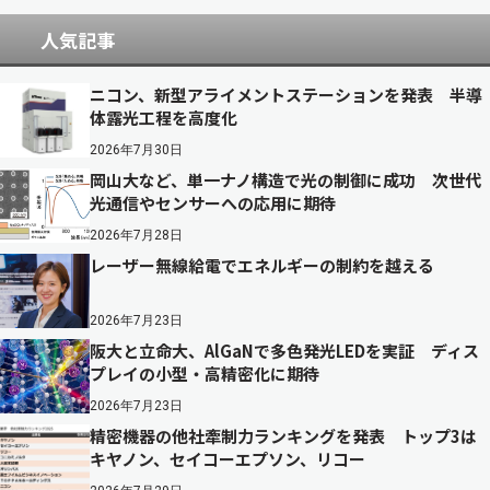
人気記事
ニコン、新型アライメントステーションを発表 半導
体露光工程を高度化
2026年7月30日
岡山大など、単一ナノ構造で光の制御に成功 次世代
光通信やセンサーへの応用に期待
2026年7月28日
レーザー無線給電でエネルギーの制約を越える
2026年7月23日
阪大と立命大、AlGaNで多色発光LEDを実証 ディス
プレイの小型・高精密化に期待
2026年7月23日
精密機器の他社牽制力ランキングを発表 トップ3は
キヤノン、セイコーエプソン、リコー