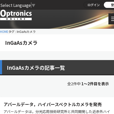
Select Language
▼
ログイン
登
HOME
タグ : InGaAsカメラ
InGaAsカメラ
InGaAsカメラの記事一覧
全2件中
1〜2件目を表示
アバールデータ，ハイパースペクトルカメラを発売
アバールデータは，分光応⽤技術研究所と共同開発した近⾚外ハイ