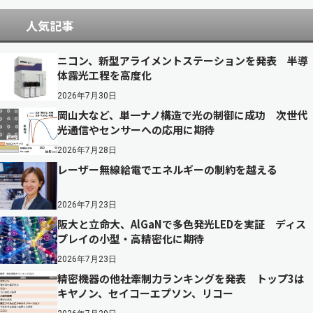
人気記事
ニコン、新型アライメントステーションを発表 半導
体露光工程を高度化
2026年7月30日
岡山大など、単一ナノ構造で光の制御に成功 次世代
光通信やセンサーへの応用に期待
2026年7月28日
レーザー無線給電でエネルギーの制約を越える
2026年7月23日
阪大と立命大、AlGaNで多色発光LEDを実証 ディス
プレイの小型・高精密化に期待
2026年7月23日
精密機器の他社牽制力ランキングを発表 トップ3は
キヤノン、セイコーエプソン、リコー