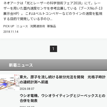
ネオアークは「光とレーザーの科学技術フェア2018」にて，レー
ザーを用いた面内速度センサを参考出展している（ブースNo.F-13
展示会HP）。 これはベルトコンベヤーなどのラインの速度を監視
する目的で開発している手のひ...
PICK UP
ニュース
光関連技術
新製品
2018.11.14
1
新着ニュース
東大、原子を流し続ける新分光法を開発 光格子時計
の連続計測へ前進
2026.08.07
ウシオ電機、ウシオライティングとジーベックスとの
合併を発表