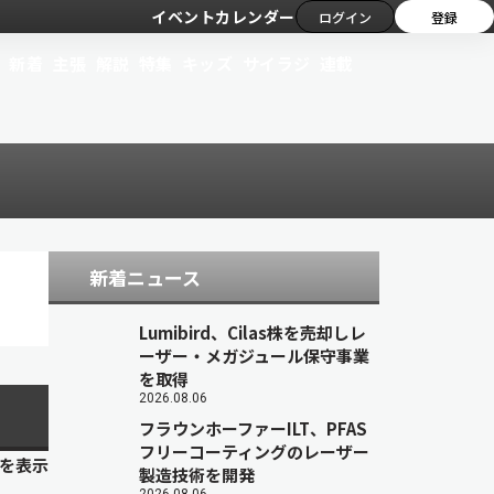
イベントカレンダー
ログイン
登録
新着
主張
解説
特集
キッズ
サイラジ
連載
新着ニュース
Lumibird、Cilas株を売却しレ
ーザー・メガジュール保守事業
を取得
2026.08.06
フラウンホーファーILT、PFAS
フリーコーティングのレーザー
目を表示
製造技術を開発