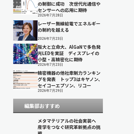
の制御に成功 次世代光通信や
センサーへの応用に期待
2026年7月28日
レーザー無線給電でエネルギー
の制約を越える
2026年7月23日
阪大と立命大、AlGaNで多色発
光LEDを実証 ディスプレイの
小型・高精密化に期待
2026年7月23日
精密機器の他社牽制力ランキン
グを発表 トップ3はキヤノン、
セイコーエプソン、リコー
2026年7月29日
編集部おすすめ
メタマテリアルの社会実装へ
産学をつなぐ研究革新拠点の挑
戦