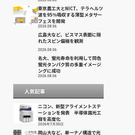
2026.08.06
東京農工大とNICT、テラヘルツ
波を95％吸収する薄型メタサー
フェスを開発
2026.08.06
広島大など、ビスマス表面に隠
れたスピン偏極を観測
2026.08.06
名大、蛍光寿命を利用して同色
蛍光タンパク質の多重イメージ
ングに成功
2026.08.06
人気記事
ニコン、新型アライメントステ
ーションを発表 半導体露光工
程を高度化
2026年7月30日
岡山大など、単一ナノ構造で光