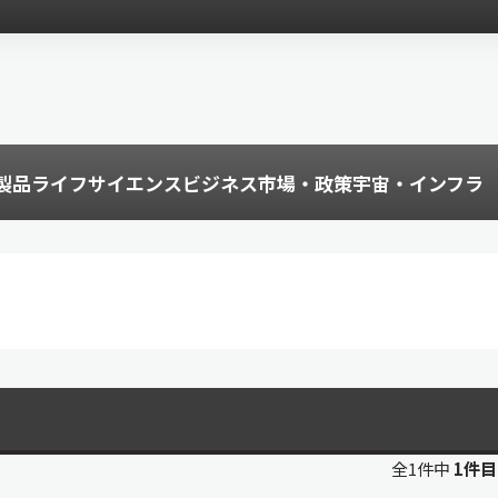
製品
ライフサイエンス
ビジネス
市場・政策
宇宙・インフラ
全1件中
1件