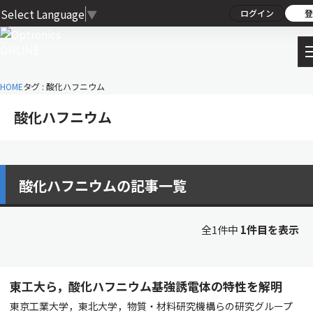
Select Language
▼
ログイン
登
HOME
タグ : 酸化ハフニウム
酸化ハフニウム
酸化ハフニウムの記事一覧
全1件中
1件目を表示
東工大ら，酸化ハフニウム基強誘電体の特性を解明
東京工業大学，東北大学，物質・材料研究機構らの研究グループ