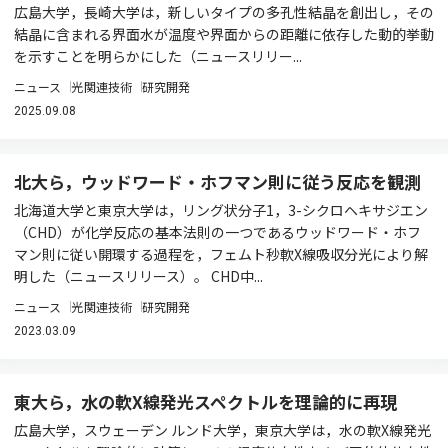
広島大学，長崎大学は，新しいタイプの多孔性結晶を創出し，その
結晶に含まれる界面水が温度や界面からの距離に依存した動的挙動
を示すことを明らかにした（ニュースリリー...
ニュース
光関連技術
研究開発
2025.09.08
北大ら，ウッドワード・ホフマン則に従う反応を観測
北海道大学と東京大学は，リング状分子1，3-シクロヘキサジエン
（CHD）が化学反応の基本法則の一つであるウッドワード・ホフ
マン則に従い開環する過程を，フェムト秒軟X線吸収分光により解
明した（ニュースリリース）。 CHD中...
ニュース
光関連技術
研究開発
2023.03.09
東大ら，水の軟X線発光スペクトルを理論的に再現
広島大学，スウェーデン ルンド大学，東京大学は，水の軟X線発光