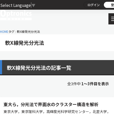
Select Language
▼
ログイン
登
HOME
タグ : 軟X線発光分光法
軟X線発光分光法
軟X線発光分光法の記事一覧
全3件中
1〜3件目を表示
東大ら，分光法で界面水のクラスター構造を解析
東京大学，東京理科大学，高輝度光科学研究センター，北里大学，