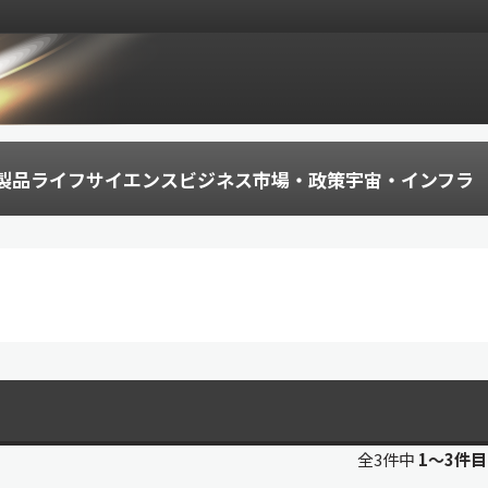
製品
ライフサイエンス
ビジネス
市場・政策
宇宙・インフラ
全3件中
1〜3件