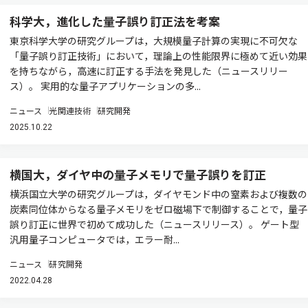
科学大，進化した量子誤り訂正法を考案
東京科学大学の研究グループは，大規模量子計算の実現に不可欠な
「量子誤り訂正技術」において，理論上の性能限界に極めて近い効果
を持ちながら，高速に訂正する手法を発見した（ニュースリリー
ス）。 実用的な量子アプリケーションの多...
ニュース
光関連技術
研究開発
2025.10.22
横国大，ダイヤ中の量子メモリで量子誤りを訂正
横浜国立大学の研究グループは，ダイヤモンド中の窒素および複数の
炭素同位体からなる量子メモリをゼロ磁場下で制御することで，量子
誤り訂正に世界で初めて成功した（ニュースリリース）。 ゲート型
汎用量子コンピュータでは，エラー耐...
ニュース
研究開発
2022.04.28