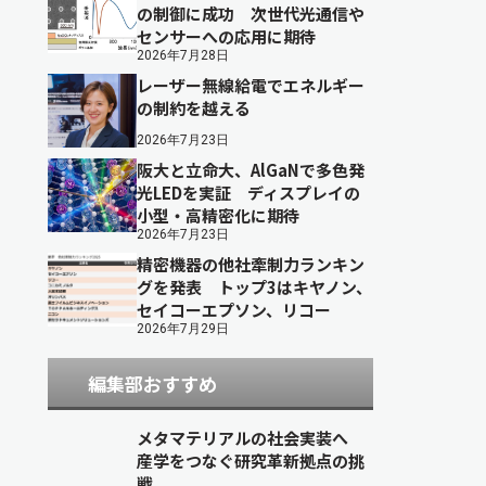
の制御に成功 次世代光通信や
センサーへの応用に期待
2026年7月28日
レーザー無線給電でエネルギー
の制約を越える
2026年7月23日
阪大と立命大、AlGaNで多色発
光LEDを実証 ディスプレイの
小型・高精密化に期待
2026年7月23日
精密機器の他社牽制力ランキン
グを発表 トップ3はキヤノン、
セイコーエプソン、リコー
2026年7月29日
編集部おすすめ
メタマテリアルの社会実装へ
産学をつなぐ研究革新拠点の挑
戦