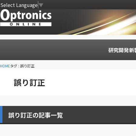
Select Language
▼
研究開発
新
HOME
タグ : 誤り訂正
誤り訂正
誤り訂正の記事一覧