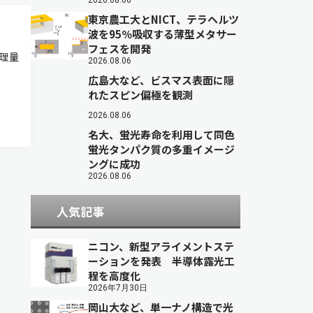
2026.08.06
東京農工大とNICT、テラヘルツ
波を95％吸収する薄型メタサー
フェスを開発
の論理量
2026.08.06
広島大など、ビスマス表面に隠
れたスピン偏極を観測
2026.08.06
名大、蛍光寿命を利用して同色
蛍光タンパク質の多重イメージ
ングに成功
2026.08.06
人気記事
ニコン、新型アライメントステ
ーションを発表 半導体露光工
程を高度化
2026年7月30日
岡山大など、単一ナノ構造で光