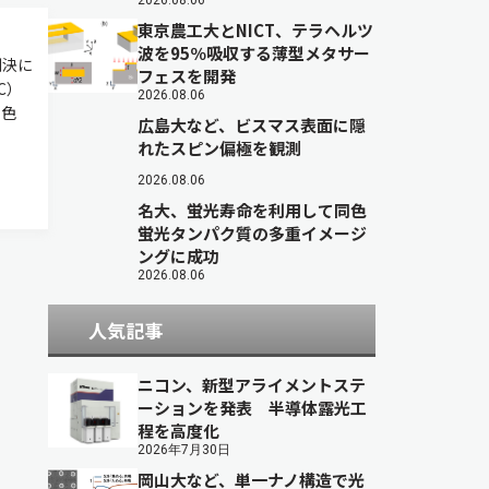
2026.08.06
東京農工大とNICT、テラヘルツ
波を95％吸収する薄型メタサー
判決に
フェスを開発
C）
2026.08.06
白色
広島大など、ビスマス表面に隠
れたスピン偏極を観測
2026.08.06
名大、蛍光寿命を利用して同色
蛍光タンパク質の多重イメージ
ングに成功
2026.08.06
人気記事
ニコン、新型アライメントステ
ーションを発表 半導体露光工
程を高度化
2026年7月30日
岡山大など、単一ナノ構造で光