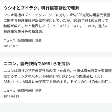
ウシオとブイテク，特許侵害訴訟で和解
ウシオ電機はブイ・テクノロジーに対し，IPS/FFS光配向用露光装置
に関する特許権侵害訴訟を提起していたが，2019年9月30日付けで，
和解が成立したと発表した（ニュースリリース）。 これは，過去の
特許権実施分等の精算お...
ニュース
光関連技術
話題
2019.10.01
ニコン，露光技術でAMSLらを提訴
ニコンは同社の特許侵害行為の停止を求め，半導体露光装置を製造販
売するオランダのASML Holding N.V. およびその関連会社（以下
ASML）と，ASMLに光学部品を供給する，ドイツのCarl Zeiss SMT ...
ニュース
光関連技術
話題
2017.04.25