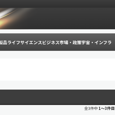
製品
ライフサイエンス
ビジネス
市場・政策
宇宙・インフラ
全3件中
1〜3件