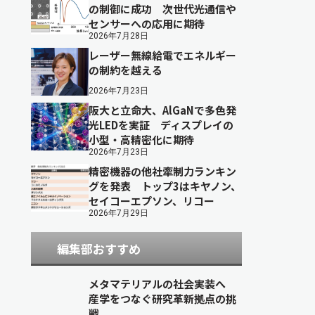
の制御に成功 次世代光通信や
センサーへの応用に期待
2026年7月28日
レーザー無線給電でエネルギー
の制約を越える
2026年7月23日
阪大と立命大、AlGaNで多色発
光LEDを実証 ディスプレイの
小型・高精密化に期待
2026年7月23日
精密機器の他社牽制力ランキン
グを発表 トップ3はキヤノン、
セイコーエプソン、リコー
2026年7月29日
編集部おすすめ
メタマテリアルの社会実装へ
産学をつなぐ研究革新拠点の挑
戦