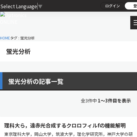
Select Language
▼
ログイン
登
HOME
タグ : 蛍光分析
蛍光分析
蛍光分析の記事一覧
全3件中
1〜3件目を表示
理科大ら，遠赤光合成するクロロフィルfの機能解明
東京理科大学，岡山大学，筑波大学，理化学研究所，神戸大学の研