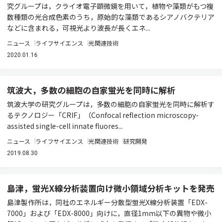
究グループは，クライオ電子顕微鏡を用いて，植物や藻類がもつ複
数種類の光合成色素のうち，原始的な藻類であるシアノバクテリア
などに含まれる，可視光より波長が長くエネ...
ニュース
ライフサイエンス
光関連技術
2020.01.16
筑波大，多数の細胞の自家蛍光を同時に解析
筑波大学の研究グループは，多数の細胞の自家蛍光を同時に解析す
るテクノロジー「CRIF」（Confocal reflection microscopy-
assisted single-cell innate fluores...
ニュース
ライフサイエンス
光関連技術
研究開発
2019.08.30
島津，蛍光X線分析装置向け微小領域分析キットを発売
島津製作所は，同社のエネルギー分散型蛍光X線分析装置「EDX-
7000」および「EDX-8000」向けに，直径1mm以下の異物や微小