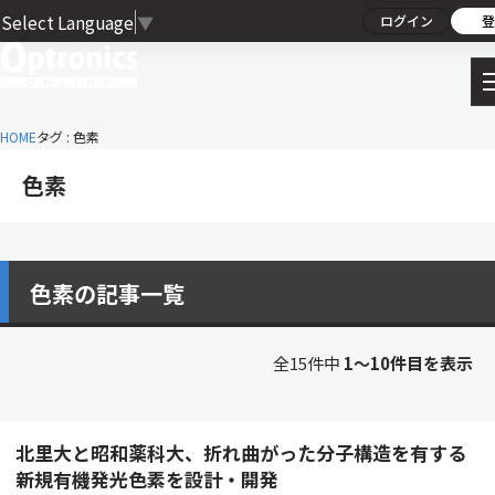
Select Language
▼
ログイン
登
HOME
タグ : 色素
色素
色素の記事一覧
全15件中
1〜10件目を表示
北里大と昭和薬科大、折れ曲がった分子構造を有する
新規有機発光色素を設計・開発