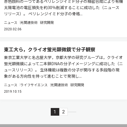
赤色顔料の一つであるペリレンジイミド分子の精密合成により有機
太陽電池の電圧損失を約30％削減することに成功した（ニュース
リリース）。 ペリレンジイミド分子の骨格...
ニュース
光関連技術
研究開発
2020.02.06
東工大ら，クライオ蛍光顕微鏡で分子観察
東京工業大学と名古屋大学，京都大学の研究グループは，クライオ
蛍光顕微鏡によって二本鎖DNAの分子イメージングに成功した（ニ
ュースリリース）。 生体機能は複数の分子が関与する多段階の現
象がある方向性を持って進むことで発現し...
ニュース
ライフサイエンス
光関連技術
研究開発
2019.10.15
1
2