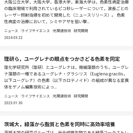
大阪公立大学，大阪大学，香港大学，東海大学は，色素性病変治療
の臨床現場で利用されているピコ秒レーザーについて，波長ごとの
レーザー照射指標を初めて開発した（ニュースリリース）。 色素
性病変の治療において，シミやアザを狙い撃...
ニュース
ライフサイエンス
光関連技術
研究開発
2024.03.22
理研ら，ユーグレナの眼点をつかさどる色素を同定
理化学研究所（理研）とユーグレナは，微細藻類のうち，ユーグレ
ナ藻類の一種であるユーグレナ・グラシリス（Euglena gracilis，
以下ユーグレナ）の色素（以下カロテノイド）の組成が異なる変異
体をゲノム編集技術によっ...
ニュース
ライフサイエンス
光関連技術
研究開発
2023.01.30
茨城大，緑藻から脂質と色素を同時に高効率培養
茨城大学の研究グループは，光合成微生物である緑藻コーラストレ