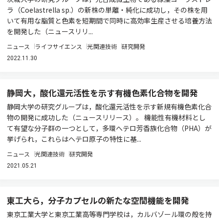
ラ（Coelastrella sp.）の新株の単離・純化に成功し，その株を用
いて有用な脂質と色素を短期間で同時に高効率生産させる培養方法
を開発した（ニュースリリ...
ニュース
ライフサイエンス
光関連技術
研究開発
2022.11.30
静岡大，酸化還元活性を示す有機色素化合物を開発
静岡大学の研究グループは，酸化還元活性を示す新規有機色素化合
物の開発に成功した（ニュースリリース）。 機能性有機材料とし
て有望な分子群の一つとして，多環へテロ芳香族化合物（PHA）が
挙げられ，これらはヘテロ原子の特性に基...
ニュース
光関連技術
研究開発
2021.05.21
東工大ら，分子カプセルの新たな空間機能を開発
東京工業大学と東京工業高等専門学校は，カルバゾール環の殻を持