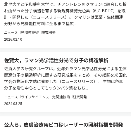
北里大学と昭和薬科大学は、チアントレンをクマリンに融合した折
れ曲がった分子構造を有する新規有機発光色素（6,7-BDTC）を設
計・開発した（ニュースリリース）。 クマリンは医薬・生体関連
分野から光機能性材料に至るまで幅広...
ニュース
光関連技術
研究開発
2026.02.10
佐賀大，ラマン光学活性分光で分子の構造解析
佐賀大学の研究グループは，近赤外ラマン光学活性分光による生体
関連分子の構造解析に関する研究成果をまとめ，その総説を米国化
学会の物理化学誌に発表した（ニュースリリース）。 生物は色素
分子を活性中心としてもつタンパク質をもち...
ニュース
ライフサイエンス
光関連技術
研究開発
2024.03.25
公大ら，皮膚治療用ピコ秒レーザーの照射指標を開発