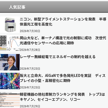
人気記事
ニコン、新型アライメントステーションを発表 半導
体露光工程を高度化
2026年7月30日
岡山大など、単一ナノ構造で光の制御に成功 次世代
光通信やセンサーへの応用に期待
2026年7月28日
レーザー無線給電でエネルギーの制約を越える
2026年7月23日
阪大と立命大、AlGaNで多色発光LEDを実証 ディス
プレイの小型・高精密化に期待
2026年7月23日
精密機器の他社牽制力ランキングを発表 トップ3は
キヤノン、セイコーエプソン、リコー
2026年7月29日