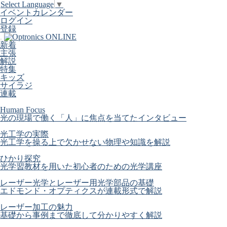
Select Language
▼
イベントカレンダー
ログイン
登録
新着
主張
解説
特集
キッズ
サイラジ
連載
Human Focus
光の現場で働く「人」に焦点を当てたインタビュー
光工学の実際
光工学を操る上で欠かせない物理や知識を解説
ひかり探究
光学習教材を用いた初心者のための光学講座
レーザー光学とレーザー用光学部品の基礎
エドモンド・オプティクスが連載形式で解説
レーザー加工の魅力
基礎から事例まで徹底して分かりやすく解説