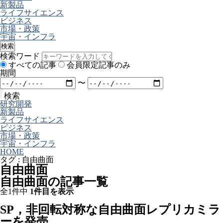
新製品
ライフサイエンス
ビジネス
市場・政策
宇宙・インフラ
検索
検索ワード
すべての記事
会員限定記事のみ
期間
〜
検索
研究開発
新製品
ライフサイエンス
ビジネス
市場・政策
宇宙・インフラ
HOME
タグ : 自由曲面
自由曲面
自由曲面の記事一覧
全1件中
1件目を表示
SP，非回転対称な自由曲面レプリカミラ
ーを発売