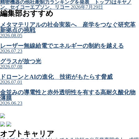
精密機器の他社牽制力ランキングを発表 トップ3はキヤノ
ン、セイコーエプソン、リコー
2026年7月29日
編集部おすすめ
メタマテリアルの社会実装へ 産学をつなぐ研究革
新拠点の挑戦
2026.08.05
レーザー無線給電でエネルギーの制約を越える
2026.07.23
グラスが放つ光
2026.07.08
ドローンとAIの進化 技術がもたらす脅威
2026.07.01
金並みの導電性と赤外透明性を有する高耐久酸化物
薄膜
2026.06.23
オプトキャリア