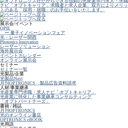
展示会/イベント
OPIE
ー 量子イノベーションフェア
光・レーザー関西
Photonics Innovation
レーザーソリューション
海外展示会
イベントカレンダー
オンライン展示会
セミナー
セミナー一覧
光製品/企業
光製品Navi
月刊OPTRONICS 製品広告資料請求
人材/事業継承
光産業専門求職・求人ナビ「オプトキャリア」
光産業に特化した事業継承コンサルティング
「オプトパートナーズ」
書籍 / 雑誌
月刊OPTRONICS
光のオンライン書店
OPTRONICS eBOOK
光用語