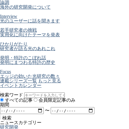
論調
海外の研究開発について
Interview
光のユーザーに話を聞きます
若手研究者の挑戦
実用化に向けたテーマを発表
ひかりがたり
研究者が語る光のあれこれ
発明・特許のこぼれ話
発明にまつわる特許の歴史
Focus
エッジの効いた光研究の数々
連載シリーズ一覧
もっと見る
イベントカレンダー
検索ワード
すべての記事
会員限定記事のみ
期間
〜
検索
ニュースカテゴリー
研究開発