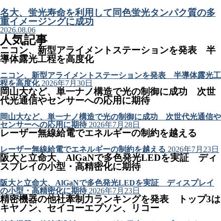
名大、蛍光寿命を利用して同色蛍光タンパク質の多
重イメージングに成功
2026.08.06
人気記事
ニコン、新型アライメントステーションを発表 半
導体露光工程を高度化
ニコン、新型アライメントステーションを発表 半導体露光工
程を高度化
2026年7月30日
岡山大など、単一ナノ構造で光の制御に成功 次世
代光通信やセンサーへの応用に期待
岡山大など、単一ナノ構造で光の制御に成功 次世代光通信や
センサーへの応用に期待
2026年7月28日
レーザー無線給電でエネルギーの制約を越える
レーザー無線給電でエネルギーの制約を越える
2026年7月23日
阪大と立命大、AlGaNで多色発光LEDを実証 ディ
スプレイの小型・高精密化に期待
阪大と立命大、AlGaNで多色発光LEDを実証 ディスプレイ
の小型・高精密化に期待
2026年7月23日
精密機器の他社牽制力ランキングを発表 トップ3は
キヤノン、セイコーエプソン、リコー