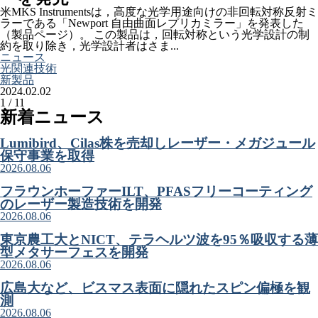
米MKS Instrumentsは，高度な光学用途向けの非回転対称反射ミ
ラーである「Newport 自由曲面レプリカミラー」を発表した
（製品ページ）。 この製品は，回転対称という光学設計の制
約を取り除き，光学設計者はさま...
ニュース
光関連技術
新製品
2024.02.02
1 / 1
1
新着ニュース
Lumibird、Cilas株を売却しレーザー・メガジュール
保守事業を取得
2026.08.06
フラウンホーファーILT、PFASフリーコーティング
のレーザー製造技術を開発
2026.08.06
東京農工大とNICT、テラヘルツ波を95％吸収する薄
型メタサーフェスを開発
2026.08.06
広島大など、ビスマス表面に隠れたスピン偏極を観
測
2026.08.06