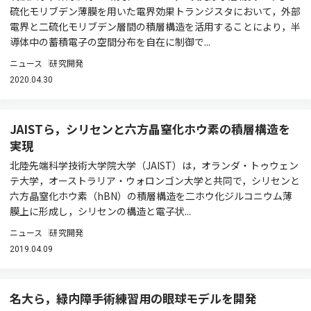
硫化モリブデン薄膜を用いた電界効果トランジスタにおいて，外部
電界と二硫化モリブデン層間の積層構造を活用することにより，半
導体中の蓄積電子の空間分布を自在に制御で...
ニュース
研究開発
2020.04.30
JAISTら，シリセンと六方晶窒化ホウ素の積層構造を
実現
北陸先端科学技術大学院大学（JAIST）は，オランダ・トゥウェン
テ大学，オーストラリア・ウォロンゴン大学と共同で，シリセンと
六方晶窒化ホウ素（hBN）の積層構造を二ホウ化ジルコニウム薄
膜上に形成し，シリセンの構造と電子状...
ニュース
研究開発
2019.04.09
名大ら，緑内障手術練習用の眼球モデルを開発