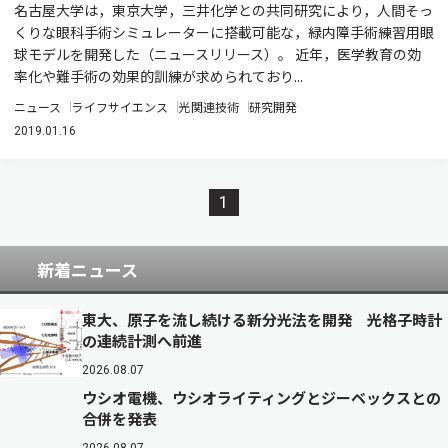
名古屋大学は，東京大学，三井化学との共同研究により，人間そっ
くりな眼科手術シミュレーターに搭載可能な，緑内障手術練習用眼
球モデルを開発した（ニュースリリース）。 近年，医学教育の効
率化や難手術の効果的訓練が求められており...
ニュース
ライフサイエンス
光関連技術
研究開発
2019.01.16
1
新着ニュース
東大、原子を流し続ける新分光法を開発 光格子時計
の連続計測へ前進
2026.08.07
ウシオ電機、ウシオライティングとジーベックスとの
合併を発表