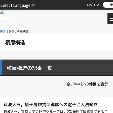
Select Language
▼
ログイン
登
HOME
タグ : 積層構造
積層構造
積層構造の記事一覧
全3件中
1〜3件目を表示
筑波大ら，原子層物質半導体への電子注入法発見
筑波大学，東京大学の研究グループは，2次元原子層物質である二