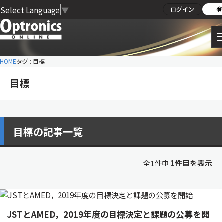
Select Language
▼
ログイン
登
HOME
タグ : 目標
目標
目標の記事一覧
全1件中
1件目を表示
JSTとAMED，2019年度の目標決定と課題の公募を開