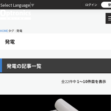
Select Language
▼
ログイン
登
HOME
タグ : 発電
発電
発電の記事一覧
全22件中
1〜10件目を表示