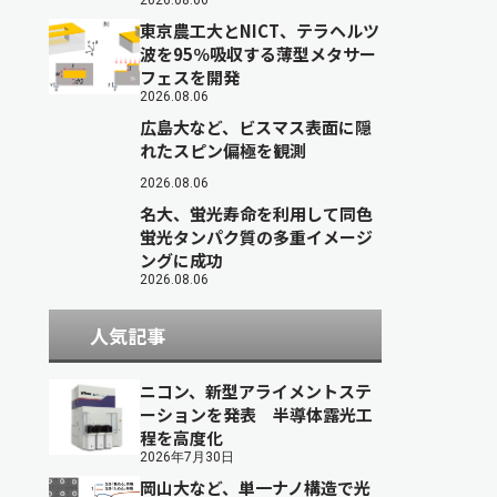
2026.08.06
東京農工大とNICT、テラヘルツ
波を95％吸収する薄型メタサー
フェスを開発
2026.08.06
広島大など、ビスマス表面に隠
れたスピン偏極を観測
2026.08.06
名大、蛍光寿命を利用して同色
蛍光タンパク質の多重イメージ
ングに成功
2026.08.06
人気記事
ニコン、新型アライメントステ
ーションを発表 半導体露光工
程を高度化
2026年7月30日
岡山大など、単一ナノ構造で光