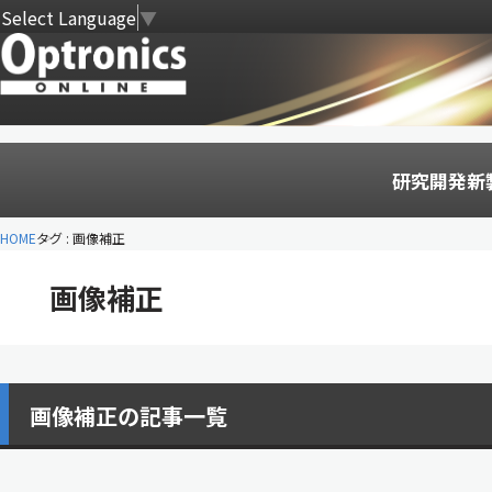
Select Language
▼
研究開発
新
HOME
タグ : 画像補正
画像補正
画像補正の記事一覧