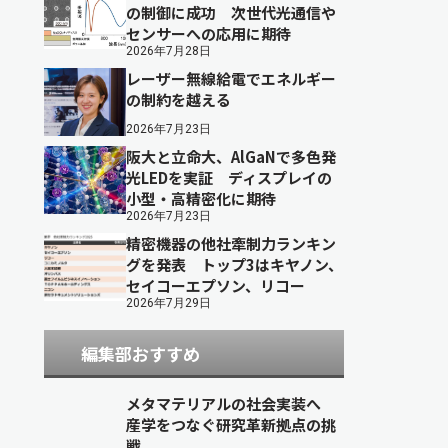
の制御に成功 次世代光通信や
センサーへの応用に期待
2026年7月28日
レーザー無線給電でエネルギー
の制約を越える
2026年7月23日
阪大と立命大、AlGaNで多色発
光LEDを実証 ディスプレイの
小型・高精密化に期待
2026年7月23日
精密機器の他社牽制力ランキン
グを発表 トップ3はキヤノン、
セイコーエプソン、リコー
2026年7月29日
編集部おすすめ
メタマテリアルの社会実装へ
産学をつなぐ研究革新拠点の挑
戦