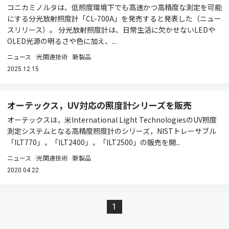
コニカミノルタは、低照度環境下でも高速かつ高精度な測定を可能
にする分光放射照度計「CL-700A」を発売すると発表した（ニュー
スリリース）。 分光放射照度計は、日常生活に欠かせないLEDや
OLED光源の明るさや色に加え、...
ニュース
光関連技術
新製品
2025.12.15
オーテックス，UV対応の照度計シリーズを販売
オーテックスは，米International Light TechnologiesのUV照度
測定システムとなる高精度照度計のシリーズ，NISTトレーサブル
「ILT770」，「ILT2400」，「ILT2500」の販売を開...
ニュース
光関連技術
新製品
2020.04.22
1