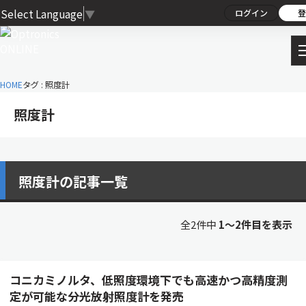
Select Language
▼
ログイン
登
HOME
タグ : 照度計
照度計
照度計の記事一覧
全2件中
1〜2件目を表示
コニカミノルタ、低照度環境下でも高速かつ高精度測
定が可能な分光放射照度計を発売