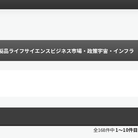
製品
ライフサイエンス
ビジネス
市場・政策
宇宙・インフラ
全168件中
1〜10件