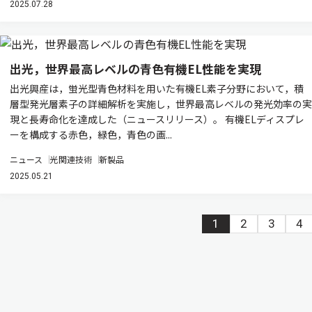
2025.07.28
出光，世界最高レベルの青色有機EL性能を実現
出光興産は，蛍光型青色材料を用いた有機EL素子分野において，積
層型発光層素子の詳細解析を実施し，世界最高レベルの発光効率の実
現と長寿命化を達成した（ニュースリリース）。 有機ELディスプレ
ーを構成する赤色，緑色，青色の画...
ニュース
光関連技術
新製品
2025.05.21
1
2
3
4