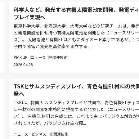
科学大など、発光する有機太陽電池を開発、発電デ
プレイ実現へ
東京科学大学、北海道大学、大阪大学などの研究チームは、発
と発電機能を併せ持つ有機太陽電池を開発した（ニュースリリ
ス）。 太陽電池と有機ELはともにダイオード素子であるが、1
子内で発電と発光を高効率で両立する...
PICK UP
ニュース
光関連技術
2026.04.28
TSKとサムスンディスプレイ、青色有機EL材料の共
発へ
TSKは、韓国 サムスンディスプレイと共同で、青色有機ELディ
レー材料の開発を本格的に推進すると発表した（ニュースリリ
ス）。 有機EL材料の合成には、これまで主にパラジウム触媒が
されてきたが、パラジウムは主な原...
ニュース
ビジネス
光関連技術