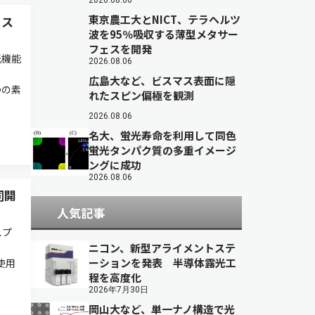
2026.08.06
東京農工大とNICT、テラヘルツ
ィス
波を95％吸収する薄型メタサー
フェスを開発
光機能
2026.08.06
ー
広島大など、ビスマス表面に隠
つの素
れたスピン偏極を観測
2026.08.06
名大、蛍光寿命を利用して同色
蛍光タンパク質の多重イメージ
ングに成功
2026.08.06
同開
人気記事
スプ
ー
ニコン、新型アライメントステ
ーションを発表 半導体露光工
使用
程を高度化
2026年7月30日
岡山大など、単一ナノ構造で光