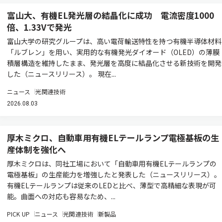
富山大、有機EL発光層の結晶化に成功 電流密度1000
倍、1.33Vで発光
富山大学の研究グループは、高い電荷輸送特性を持つ有機半導体材料
「ルブレン」を用い、実用的な有機発光ダイオード（OLED）の薄膜
積層構造を維持したまま、発光層を高度に結晶化させる新技術を開発
した（ニュースリリース）。 現在...
ニュース
光関連技術
2026.08.03
厚木ミクロ、自動車用有機ELテールランプ電極基板の生
産体制を強化へ
厚木ミクロは、同社工場において「自動車用有機ELテールランプの
電極基板」の生産能力を増強したと発表した（ニュースリリース）。
有機ELテールランプは従来のLEDと比べ、薄型で高精細な表現が可
能。曲面への対応も容易なため、...
PICK UP
ニュース
光関連技術
新製品