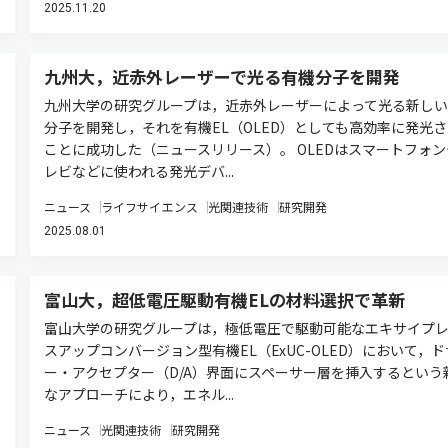
2025.11.20
九州大，近赤外レーザーで光る有機分子を開発
九州大学の研究グループは，近赤外レーザーによって光る新しい
分子を開発し，それを有機EL（OLED）としても高効率に発光
ことに成功した（ニュースリリース）。 OLEDはスマートフォン
レビなどに使われる発光デバ...
ニュース
ライフサイエンス
光関連技術
研究開発
2025.08.01
富山大，超低電圧駆動有機ELの材料選択で革新
富山大学の研究グループは，極低電圧で駆動可能なエキサイプ
スアップコンバージョン型有機EL（ExUC-OLED）において，ド
ー・アクセプター（D/A）界面にスペーサー層を挿入するという
なアプローチにより，エネル...
ニュース
光関連技術
研究開発