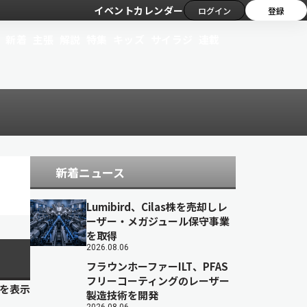
イベントカレンダー
ログイン
登録
新着
主張
解説
特集
キッズ
サイラジ
連載
新着ニュース
Lumibird、Cilas株を売却しレ
ーザー・メガジュール保守事業
を取得
2026.08.06
フラウンホーファーILT、PFAS
フリーコーティングのレーザー
目を表示
製造技術を開発