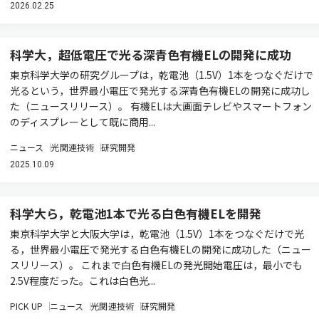
2026.02.25
科学大，超低電圧で光る深青色有機ELの開発に成功
東京科学大学の研究グループは，乾電池（1.5V）1本をつなぐだけで
光るという，世界最小電圧で発光する深青色有機ELの開発に成功し
た（ニュースリリース）。 有機ELは大画面テレビやスマートフォン
のディスプレーとして既に商用...
ニュース
光関連技術
研究開発
2025.10.09
科学大ら，乾電池1本で光る白色有機ELを開発
東京科学大学と大阪大学は，乾電池（1.5V）1本をつなぐだけで光
る，世界最小電圧で発光する白色有機ELの開発に成功した（ニュー
スリリース）。 これまで白色有機ELの発光開始電圧は，最小でも
2.5V程度だった。これは白色光...
PICK UP
ニュース
光関連技術
研究開発