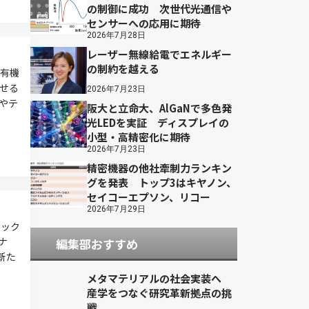
の制御に成功 次世代光通信や
センサーへの応用に期待
2026年7月28日
レーザー無線給電でエネルギー
の制約を越える
有機
させる
2026年7月23日
やテ
阪大と立命大、AlGaNで多色発
光LEDを実証 ディスプレイの
小型・高精密化に期待
2026年7月23日
精密機器の他社牽制力ランキン
グを発表 トップ3はキヤノン、
セイコーエプソン、リコー
2026年7月29日
レック
ナ
編集部おすすめ
新た
メタマテリアルの社会実装へ
産学をつなぐ研究革新拠点の挑
戦