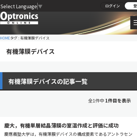
Select Language
▼
ログイン
登
HOME
タグ : 有機薄膜デバイス
有機薄膜デバイス
有機薄膜デバイスの記事一覧
全1件中
1件目を表示
慶大，有機単層結晶薄膜の室温作成と評価に成功
慶應義塾大学は，有機薄膜デバイスの構成要素であるアントラセン