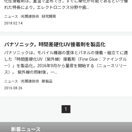
化性接着剤は，室温で塗布でき，すぐに硬化が可能であるという優
れた特長により，エレクトロニクス分野や歯...
ニュース
光関連技術
研究開発
2018.02.14
パナソニック，時間差硬化UV接着剤を製品化
パナソニックは，モバイル機器の筐体とパネルの接着・組立てに適
した「時間差硬化UV（紫外線）接着剤（Fine Glue：ファイングル
ー）」を製品化，2016年9月から量産を開始する（ニュースリリー
ス）。 紫外線の照射後，一...
ニュース
光関連技術
新製品
2016.08.26
1
新着ニュース