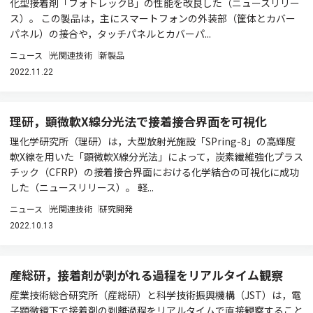
化型接着剤「フォトレックB」の性能を改良した（ニュースリリー
ス）。 この製品は，主にスマートフォンの外装部（筐体とカバー
パネル）の接合や，タッチパネルとカバーパ...
ニュース
光関連技術
新製品
2022.11.22
理研，顕微軟X線分光法で接着接合界面を可視化
理化学研究所（理研）は，大型放射光施設「SPring-8」の高輝度
軟X線を用いた「顕微軟X線分光法」によって，炭素繊維強化プラス
チック（CFRP）の接着接合界面における化学結合の可視化に成功
した（ニュースリリース）。 軽...
ニュース
光関連技術
研究開発
2022.10.13
産総研，接着剤が剥がれる過程をリアルタイム観察
産業技術総合研究所（産総研）と科学技術振興機構（JST）は，電
子顕微鏡下で接着剤の剥離過程をリアルタイムで直接観察すること