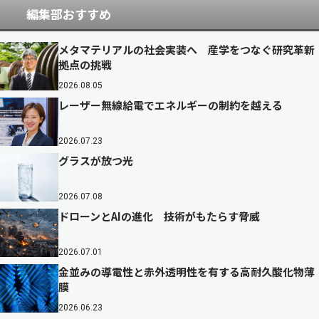
編集部おすすめ
メタマテリアルの社会実装へ 産学をつなぐ研究革新
拠点の挑戦
2026.08.05
レーザー無線給電でエネルギーの制約を越える
2026.07.23
グラスが放つ光
2026.07.08
ドローンとAIの進化 技術がもたらす脅威
2026.07.01
金並みの導電性と赤外透明性を有する高耐久酸化物薄
膜
2026.06.23