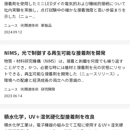
接着剤を使用したミニLEDダイの電気的および機械的接続について
社内実験を実施し，点灯試験中の確かな接着強度と高い歩留まりを
示した（ニュー...
ニュース
光関連技術
新製品
2024.09.12
NIMS，光で制御する再生可能な接着剤を開発
物質・材料研究機構（NIMS）は，接着と剥離を何度でも繰り返す
ことができ，かつ，必要な時には基材と接着剤を元の状態にリセッ
トできる，再生可能な接着剤を開発した（ニュースリリース）。
環境への配慮と経済成長の両立への意識の...
ニュース
光関連技術
研究開発
2023.06.14
積水化学，UV＋湿気硬化型接着剤を改良
積水化学工業は，電子機器の組み立て工程に使用するUV＋湿気硬