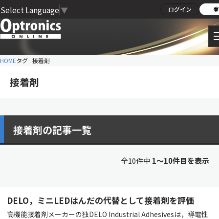
Select Language
▼
ログイン
登
HOME
タグ : 接着剤
接着剤
接着剤の記事一覧
全10件中
1〜10件目を表示
DELO，ミニLEDはんだの代替として接着剤を評価
高機能接着剤メーカーの独DELO Industrial Adhesivesは，導電性