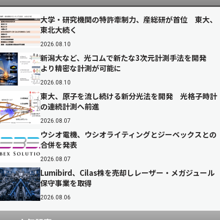
大学・研究機関の特許牽制力、産総研が首位 東大、
東北大続く
2026.08.10
新潟大など、光コムで新たな3次元計測手法を開発
より精密な計測が可能に
2026.08.10
東大、原子を流し続ける新分光法を開発 光格子時計
の連続計測へ前進
2026.08.07
ウシオ電機、ウシオライティングとジーベックスとの
合併を発表
2026.08.07
Lumibird、Cilas株を売却しレーザー・メガジュール
保守事業を取得
2026.08.06