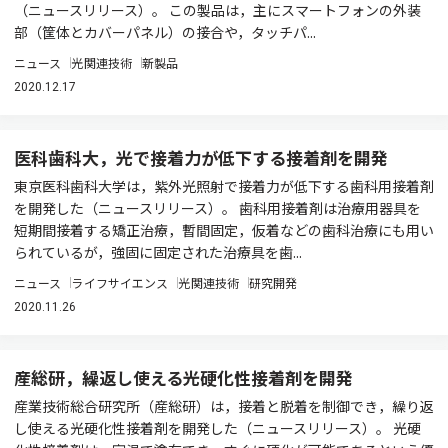
（ニュースリリース）。 この製品は，主にスマートフォンの外装
部（筐体とカバーパネル）の接合や，タッチパ...
ニュース
光関連技術
新製品
2020.12.17
医科歯科大，光で接着力が低下する接着剤を開発
東京医科歯科大学は，紫外光照射で接着力が低下する歯科用接着剤
を開発した（ニュースリリース）。 歯科用接着剤は治療用器具を
短期間接着する矯正治療，暫間固定，仮着などの歯科治療にも用い
られているが，強固に固定された治療具を歯...
ニュース
ライフサイエンス
光関連技術
研究開発
2020.11.26
産総研，繰返し使える光硬化性接着剤を開発
産業技術総合研究所（産総研）は，接着と脱着を制御でき，繰り返
し使える光硬化性接着剤を開発した（ニュースリリース）。 光硬