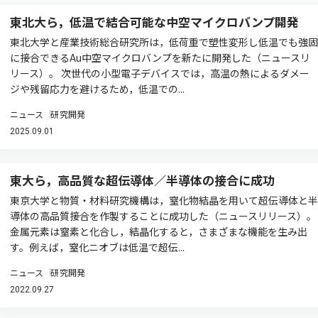
東北大ら，低温で結合可能な中空マイクロバンプ開発
東北大学と産業技術総合研究所は，低荷重で塑性変形し低温でも強固
に接合できるAu中空マイクロバンプを新たに開発した（ニュースリ
リース）。 次世代の小型電子デバイスでは，高温の熱によるダメー
ジや残留応力を避けるため，低温での...
ニュース
研究開発
2025.09.01
東大ら，高品質な超伝導体／半導体の接合に成功
東京大学と物質・材料研究機構は，窒化物結晶を用いて超伝導体と半
導体の高品質接合を作製することに成功した（ニュースリリース）。
金属元素は窒素と化合し，結晶化すると，さまざまな機能を生み出
す。例えば，窒化ニオブは低温で超伝...
ニュース
研究開発
2022.09.27