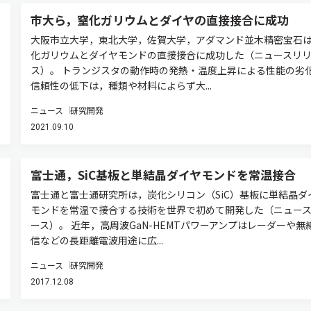
市大ら，窒化ガリウムとダイヤの直接接合に成功
大阪市立大学，東北大学，佐賀大学，アダマンド並木精密宝石
化ガリウムとダイヤモンドの直接接合に成功した（ニュースリ
ス）。 トランジスタの動作時の発熱・温度上昇による性能の劣
信頼性の低下は，種類や材料によらず大...
ニュース
研究開発
2021.09.10
富士通，SiC基板と単結晶ダイヤモンドを常温接合
富士通と富士通研究所は，炭化シリコン（SiC）基板に単結晶ダ
モンドを常温で接合する技術を世界で初めて開発した（ニュー
ース）。 近年，高周波GaN-HEMTパワーアンプはレーダーや無
信などの長距離電波用途に広...
ニュース
研究開発
2017.12.08