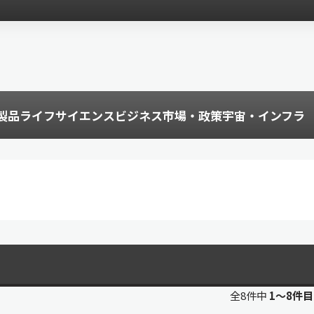
製品
ライフサイエンス
ビジネス
市場・政策
宇宙・インフラ
全8件中
1〜8件