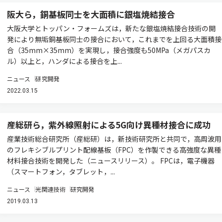
阪大ら，銅基板同士を大面積に銀塩焼結接合
大阪大学とトッパン・フォームズは，新たな銀塩焼結接合技術の開
発により無垢銅基板同士の接合において，これまでを上回る大面積接
合（35mm×35mm）を実現し，接合強度も50MPa（メガパスカ
ル）以上と，ハンダによる接合を上...
ニュース
研究開発
2022.03.15
産総研ら，紫外線照射による5G向け異種材接合に成功
産業技術総合研究所（産総研）は，新技術研究所と共同で，高周波用
のフレキシブルプリント配線基板（FPC）を作製できる高強度な異種
材料接合技術を開発した（ニュースリリース）。 FPCは，電子機器
（スマートフォン，タブレット，...
ニュース
光関連技術
研究開発
2019.03.13