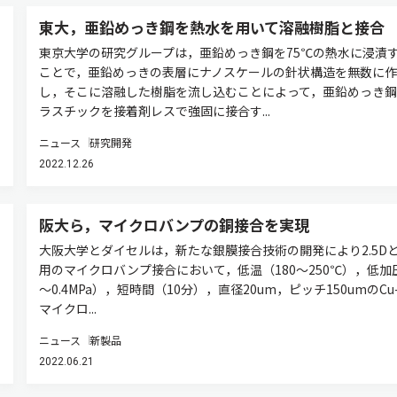
東大，亜鉛めっき鋼を熱水を用いて溶融樹脂と接合
東京大学の研究グループは，亜鉛めっき鋼を75℃の熱水に浸漬
ことで，亜鉛めっきの表層にナノスケールの針状構造を無数に作
し，そこに溶融した樹脂を流し込むことによって，亜鉛めっき鋼
ラスチックを接着剤レスで強固に接合す...
ニュース
研究開発
2022.12.26
阪大ら，マイクロバンプの銅接合を実現
大阪大学とダイセルは，新たな銀膜接合技術の開発により2.5Dと
用のマイクロバンプ接合において，低温（180～250℃），低加
～0.4MPa），短時間（10分），直径20um，ピッチ150umのCu-
マイクロ...
ニュース
新製品
2022.06.21