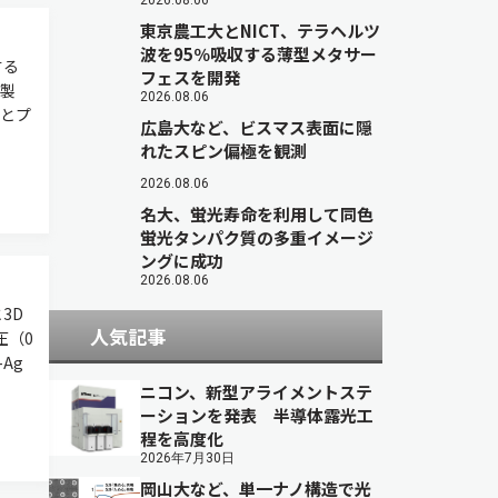
2026.08.06
東京農工大とNICT、テラヘルツ
波を95％吸収する薄型メタサー
する
フェスを開発
製
2026.08.06
とプ
広島大など、ビスマス表面に隠
れたスピン偏極を観測
2026.08.06
名大、蛍光寿命を利用して同色
蛍光タンパク質の多重イメージ
ングに成功
2026.08.06
3D
人気記事
圧（0
Ag
ニコン、新型アライメントステ
ーションを発表 半導体露光工
程を高度化
2026年7月30日
岡山大など、単一ナノ構造で光