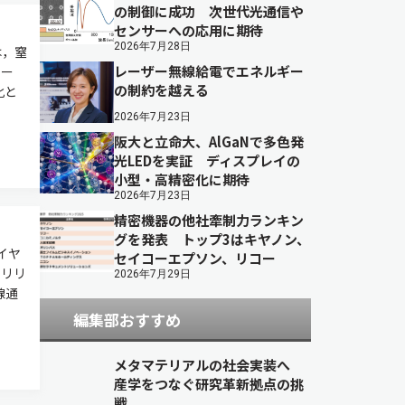
の制御に成功 次世代光通信や
センサーへの応用に期待
2026年7月28日
は，窒
レーザー無線給電でエネルギー
リー
の制約を越える
化と
2026年7月23日
阪大と立命大、AlGaNで多色発
光LEDを実証 ディスプレイの
小型・高精密化に期待
2026年7月23日
精密機器の他社牽制力ランキン
グを発表 トップ3はキヤノン、
イヤ
セイコーエプソン、リコー
スリリ
2026年7月29日
線通
編集部おすすめ
メタマテリアルの社会実装へ
産学をつなぐ研究革新拠点の挑
戦