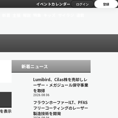
イベントカレンダー
ログイン
登録
新着
主張
解説
特集
キッズ
サイラジ
連載
新着ニュース
Lumibird、Cilas株を売却しレ
ーザー・メガジュール保守事業
を取得
2026.08.06
フラウンホーファーILT、PFAS
フリーコーティングのレーザー
目を表示
製造技術を開発