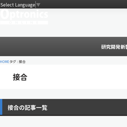
Select Language
▼
研究開発
新
HOME
タグ : 接合
接合
接合の記事一覧