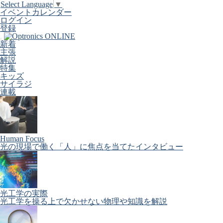
Select Language
▼
イベントカレンダー
ログイン
登録
新着
主張
解説
特集
キッズ
サイラジ
連載
Human Focus
光の現場で働く「人」に焦点を当てたインタビュー
光工学の実際
光工学を操る上で欠かせない物理や知識を解説