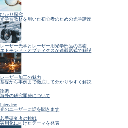
ひかり探究
光学習教材を用いた初心者のための光学講座
レーザー光学とレーザー用光学部品の基礎
エドモンド・オプティクスが連載形式で解説
レーザー加工の魅力
基礎から事例まで徹底して分かりやすく解説
論調
海外の研究開発について
Interview
光のユーザーに話を聞きます
若手研究者の挑戦
実用化に向けたテーマを発表