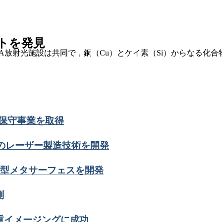
トを発見
A放射光施設は共同で，銅（Cu）とケイ素（Si）からなる化合
ール保守事業を取得
グのレーザー製造技術を開発
薄型メタサーフェスを開発
測
重イメージングに成功