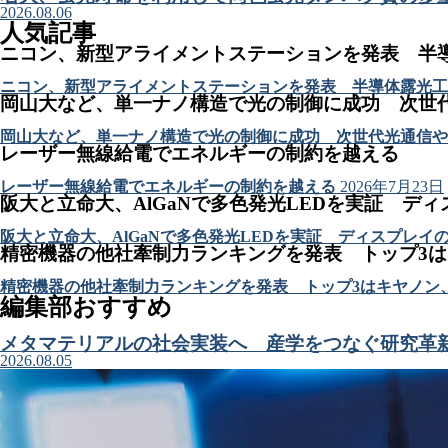
2026.08.06
人気記事
ニコン、新型アライメントステーションを発表 半
ニコン、新型アライメントステーションを発表 半導体露光工
岡山大など、単一ナノ構造で光の制御に成功 次世
岡山大など、単一ナノ構造で光の制御に成功 次世代光通信や
レーザー無線給電でエネルギーの制約を越える
レーザー無線給電でエネルギーの制約を越える
2026年7月23日
阪大と立命大、AlGaNで多色発光LEDを実証 デ
阪大と立命大、AlGaNで多色発光LEDを実証 ディスプレイ
精密機器の他社牽制力ランキングを発表 トップ3
精密機器の他社牽制力ランキングを発表 トップ3はキヤノン
編集部おすすめ
メタマテリアルの社会実装へ 産学をつなぐ研究革
2026.08.05