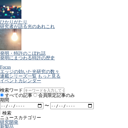
ひかりがたり
研究者が語る光のあれこれ
発明・特許のこぼれ話
発明にまつわる特許の歴史
Focus
エッジの効いた光研究の数々
連載シリーズ一覧
もっと見る
イベントカレンダー
検索ワード
すべての記事
会員限定記事のみ
期間
〜
検索
ニュースカテゴリー
研究開発
新製品