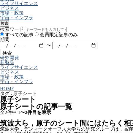
ライフサイエンス
ビジネス
市場・政策
宇宙・インフラ
検索
検索ワード
すべての記事
会員限定記事のみ
期間
〜
検索
研究開発
新製品
ライフサイエンス
ビジネス
市場・政策
宇宙・インフラ
HOME
タグ : 原子シート
原子シート
原子シートの記事一覧
全2件中
1〜2件目を表示
筑波大ら，原子のシート間にはたらく相
筑波大学，デンマークオーフス大学らの研究グループは，高輝