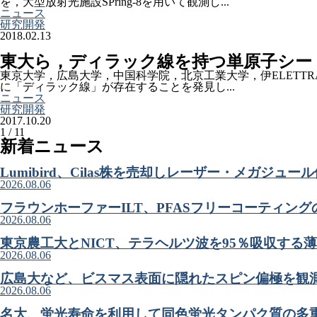
を，大型放射光施設SPring-8を用いて観測し...
ニュース
研究開発
2018.02.13
東大ら，ディラック線を持つ単原子シー
東京大学，広島大学，中国科学院，北京工業大学，伊ELETTR
に「ディラック線」が存在することを発見し...
ニュース
研究開発
2017.10.20
1 / 1
1
新着ニュース
Lumibird、Cilas株を売却しレーザー・メガジュ
2026.08.06
フラウンホーファーILT、PFASフリーコーティン
2026.08.06
東京農工大とNICT、テラヘルツ波を95％吸収する
2026.08.06
広島大など、ビスマス表面に隠れたスピン偏極を観
2026.08.06
名大、蛍光寿命を利用して同色蛍光タンパク質の多