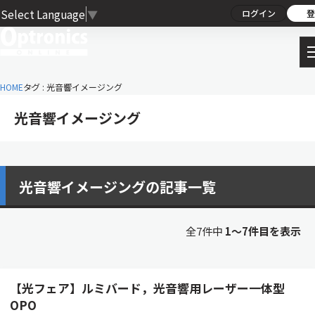
Select Language
▼
ログイン
登
HOME
タグ : 光音響イメージング
光音響イメージング
光音響イメージングの記事一覧
全7件中
1〜7件目を表示
【光フェア】ルミバード，光音響用レーザー一体型
OPO