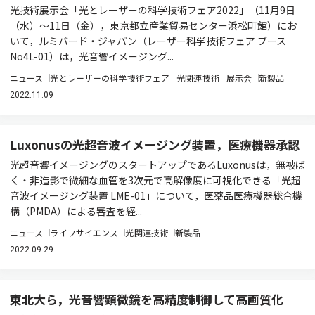
光技術展示会「光とレーザーの科学技術フェア2022」（11月9日
（水）～11日（金），東京都立産業貿易センター浜松町館）にお
いて，ルミバード・ジャパン（レーザー科学技術フェア ブース
No4L-01）は，光音響イメージング...
ニュース
光とレーザーの科学技術フェア
光関連技術
展示会
新製品
2022.11.09
Luxonusの光超音波イメージング装置，医療機器承認
光超音響イメージングのスタートアップであるLuxonusは，無被ば
く・非造影で微細な血管を3次元で高解像度に可視化できる「光超
音波イメージング装置 LME-01」について，医薬品医療機器総合機
構（PMDA）による審査を経...
ニュース
ライフサイエンス
光関連技術
新製品
2022.09.29
東北大ら，光音響顕微鏡を高精度制御して高画質化