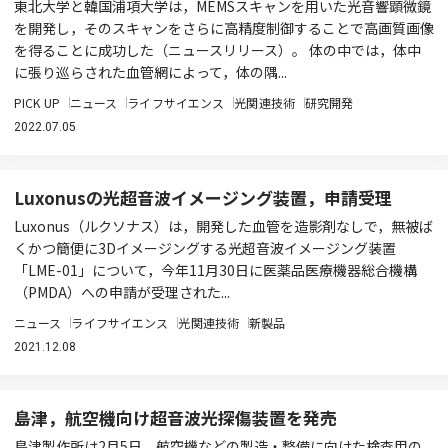
東北大学と韓国浦項大学は，MEMSスキャンを用いた光音響顕微鏡
を開発し，そのスキャンをさらに高精度制御することで高画質画像
を得ることに成功した（ニュースリリース）。 体の中では，体中
に張り巡らされた血管網によって，体の隅...
PICK UP
ニュース
ライフサイエンス
光関連技術
研究開発
2022.07.05
Luxonusの光超音波イメージング装置，申請受理
Luxonus（ルクソナス）は，開発した血管を造影剤なしで，無被ば
くかつ簡便に3Dイメージングする光超音波イメージング装置
「LME-01」について，今年11月30日に医薬品医療機器総合機構
（PMDA）への申請が受理された...
ニュース
ライフサイエンス
光関連技術
新製品
2021.12.08
島津，航空機向け超音波光探傷装置を発売
島津製作所は2月5日，航空機などの製造・整備に向けた検査用の