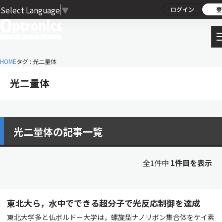
Select Language
▼
ログイン
登
HOME
タグ : 光二量体
光二量体
光二量体の記事一覧
全1件中
1件目を表示
東北大ら，水中でできる超分子で光反応制御を達成
東北大学多と仏ボルドー大学は，螺旋型ナノリボン集合体をケイ素