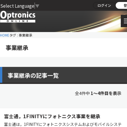
Select Language
▼
ログイン
登
HOME
タグ : 事業継承
事業継承
事業継承の記事一覧
全4件中
1〜4件目を表示
富士通，1FINITYにフォトニクス事業を継承
富士通は，1FINITYにフォトニクスシステムおよびモバイルシステ