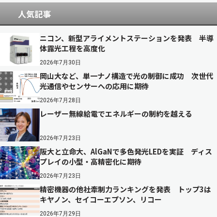
人気記事
ニコン、新型アライメントステーションを発表 半導
体露光工程を高度化
2026年7月30日
岡山大など、単一ナノ構造で光の制御に成功 次世代
光通信やセンサーへの応用に期待
2026年7月28日
レーザー無線給電でエネルギーの制約を越える
2026年7月23日
阪大と立命大、AlGaNで多色発光LEDを実証 ディス
プレイの小型・高精密化に期待
2026年7月23日
精密機器の他社牽制力ランキングを発表 トップ3は
キヤノン、セイコーエプソン、リコー
2026年7月29日