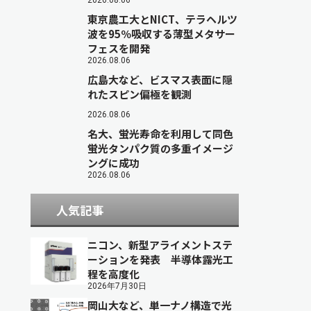
2026.08.06
東京農工大とNICT、テラヘルツ
波を95％吸収する薄型メタサー
フェスを開発
2026.08.06
広島大など、ビスマス表面に隠
れたスピン偏極を観測
2026.08.06
名大、蛍光寿命を利用して同色
蛍光タンパク質の多重イメージ
ングに成功
2026.08.06
人気記事
ニコン、新型アライメントステ
ーションを発表 半導体露光工
程を高度化
2026年7月30日
岡山大など、単一ナノ構造で光