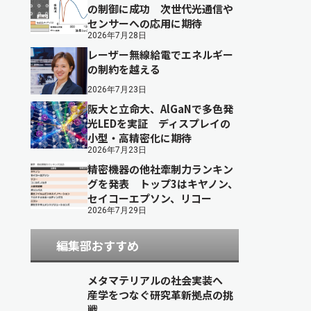
の制御に成功 次世代光通信や
センサーへの応用に期待
2026年7月28日
レーザー無線給電でエネルギー
の制約を越える
2026年7月23日
阪大と立命大、AlGaNで多色発
光LEDを実証 ディスプレイの
小型・高精密化に期待
2026年7月23日
精密機器の他社牽制力ランキン
グを発表 トップ3はキヤノン、
セイコーエプソン、リコー
2026年7月29日
編集部おすすめ
メタマテリアルの社会実装へ
産学をつなぐ研究革新拠点の挑
戦