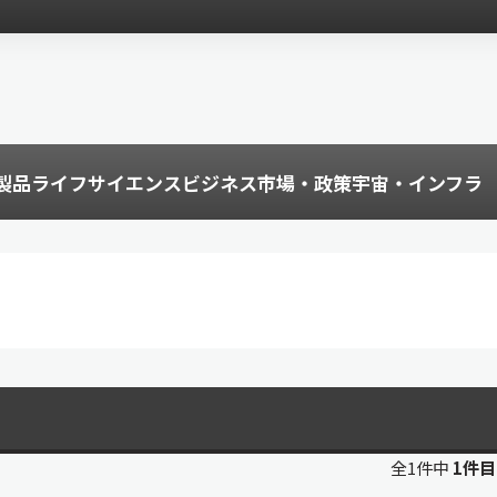
製品
ライフサイエンス
ビジネス
市場・政策
宇宙・インフラ
全1件中
1件