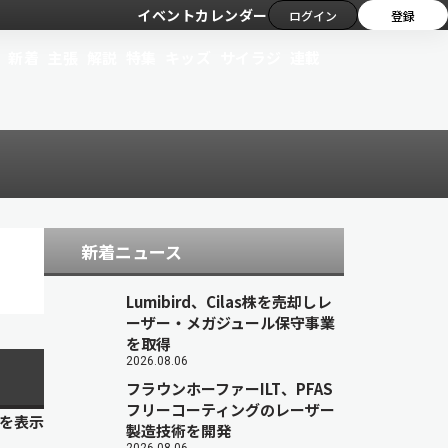
イベントカレンダー
ログイン
登録
新着
主張
解説
特集
キッズ
サイラジ
連載
新着ニュース
Lumibird、Cilas株を売却しレ
ーザー・メガジュール保守事業
を取得
2026.08.06
フラウンホーファーILT、PFAS
フリーコーティングのレーザー
目を表示
製造技術を開発