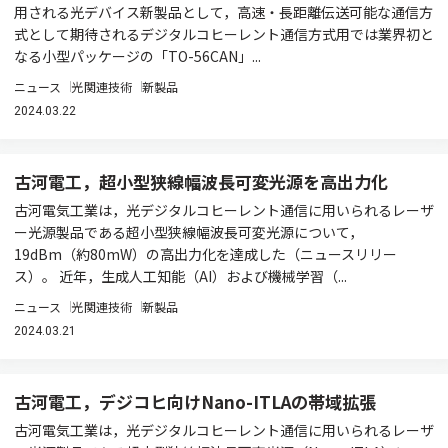
用される光デバイス新製品として，高速・長距離伝送可能な通信方
式として期待されるデジタルコヒーレント通信方式用では業界初と
なる小型パッケージの「TO-56CAN」...
ニュース
光関連技術
新製品
2024.03.22
古河電工，超小型狭線幅波長可変光源を高出力化
古河電気工業は，光デジタルコヒーレント通信に用いられるレーザ
ー光源製品である超小型狭線幅波長可変光源について，
19dBm（約80mW）の高出力化を達成した（ニュースリリー
ス）。 近年，生成人工知能（AI）および機械学習（...
ニュース
光関連技術
新製品
2024.03.21
古河電工，デジコヒ向けNano-ITLAの帯域拡張
古河電気工業は，光デジタルコヒーレント通信に用いられるレーザ