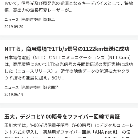
おいて，信号光及び局発光の光源となるキーデバイスとして，狭線
幅，高出力の波長可変レーザーが...
ニュース
光関連技術
新製品
2019.09.20
NTTら，商用環境で1Tb/s信号の1122km伝送に成功
日本電信電話（NTT）とNTTコミュニケーションズ（NTT Com）
は，商用環境において1Tb/s光信号の長距離伝送の実証実験に成功
した（ニュースリリース）。 近年の映像データの流通拡大やクラ
ウド技術の進展に加え，5Gサ...
ニュース
光関連技術
研究開発
2019.06.19
玉大，デジコヒY-00暗号をファイバー回線で実証
玉川大学は，Y-00光通信量子暗号（Y-00暗号）にデジタルコヒーレ
ント方式を導入し，実験用光ファイバー回線「AMA net #1」の伝