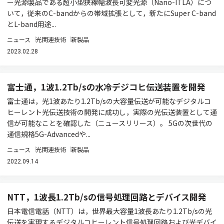
ー光源製品である超小型狭線幅波長可変光源（Nano-ITLA）につ
いて，従来のC-bandからの帯域拡張として，新たにSuper C-band
とL-band用途...
ニュース
光関連技術
新製品
2023.02.28
富士通，1波1.2Tb/sの水冷デジコヒ伝送装置を開発
富士通は，光1波あたり1.2Tb/sの大容量伝送が可能なデジタルコ
ヒーレント光伝送技術の開発に成功し，実際の光伝送装置として通
信が可能なことを確認した（ニュースリリース）。 5Gの次世代の
通信規格5G-Advancedや...
ニュース
光関連技術
新製品
2022.09.14
NTT，1波長1.2Tb/sの信号処理回路とデバイス開発
日本電信電話（NTT）は，世界最大容量1波長あたり1.2Tb/sの光
伝送を実現するデジタルコヒーレント信号処理回路および光デバイ