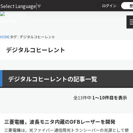
Select Language
▼
ログイン
登
HOME
タグ : デジタルコヒーレント
デジタルコヒーレント
デジタルコヒーレントの記事一覧
全13件中
1〜10件目を表示
三菱電機，波長モニタ内蔵のDFBレーザーを開発
三菱電機は，光ファイバー通信用光トランシーバーの光源として使