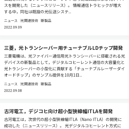
スを開発した（ニュースリリース）。 情報通信トラヒックが増大
する中，同社は既設の光伝送システ...
ニュース
光関連技術
新製品
2022.09.09
三菱，光トランシーバー用チューナブルLDチップ開発
三菱電機は、光ファイバー通信用光トランシーバーに搭載される光
デバイスの新製品として，デジタルコヒーレント通信の大容量化と
光トランシーバーの小型化に貢献する「チューナブルレーザーダイ
オードチップ」のサンプル提供を10月1日...
ニュース
光関連技術
新製品
2022.09.08
古河電工，デジコヒ向け超小型狭線幅ITLAを開発
古河電工は，次世代の超小型狭線幅ITLA（Nano ITLA）の開発に
成功した（ニュースリリース）。 光デジタルコヒーレント方式に