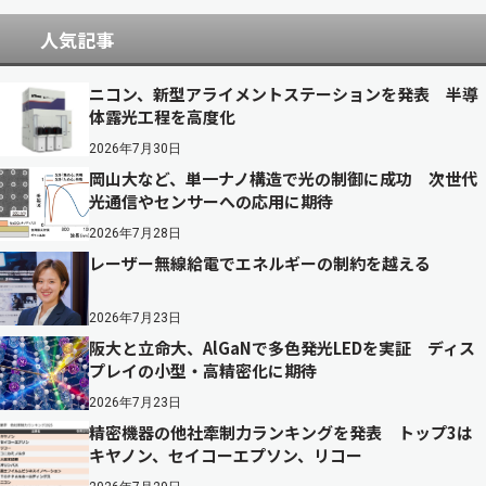
人気記事
ニコン、新型アライメントステーションを発表 半導
体露光工程を高度化
2026年7月30日
岡山大など、単一ナノ構造で光の制御に成功 次世代
光通信やセンサーへの応用に期待
2026年7月28日
レーザー無線給電でエネルギーの制約を越える
2026年7月23日
阪大と立命大、AlGaNで多色発光LEDを実証 ディス
プレイの小型・高精密化に期待
2026年7月23日
精密機器の他社牽制力ランキングを発表 トップ3は
キヤノン、セイコーエプソン、リコー