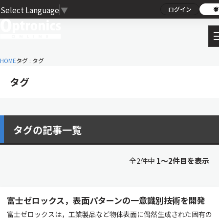
Select Language
▼
ログイン
登
HOME
タグ : タグ
タグ
タグの記事一覧
全2件中
1〜2件目を表示
富士ゼロックス，表面パターンの一意識別技術を開発
富士ゼロックスは，工業製品など物体表面に偶然生成された固有の