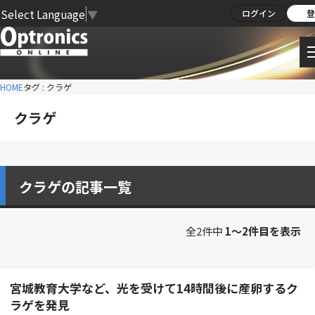
Select Language
▼
ログイン
登
HOME
タグ : クラゲ
クラゲ
クラゲの記事一覧
全2件中
1〜2件目を表示
宮城教育大学など、光を受けて14時間後に産卵するク
ラゲを発見