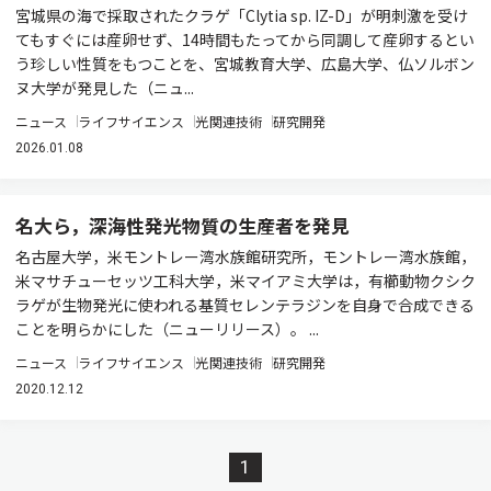
宮城県の海で採取されたクラゲ「Clytia sp. IZ-D」が明刺激を受け
てもすぐには産卵せず、14時間もたってから同調して産卵するとい
う珍しい性質をもつことを、宮城教育大学、広島大学、仏ソルボン
ヌ大学が発見した（ニュ...
ニュース
ライフサイエンス
光関連技術
研究開発
2026.01.08
名大ら，深海性発光物質の生産者を発見
名古屋大学，米モントレー湾水族館研究所，モントレー湾水族館，
米マサチューセッツ工科大学，米マイアミ大学は，有櫛動物クシク
ラゲが生物発光に使われる基質セレンテラジンを自身で合成できる
ことを明らかにした（ニューリリース）。 ...
ニュース
ライフサイエンス
光関連技術
研究開発
2020.12.12
1