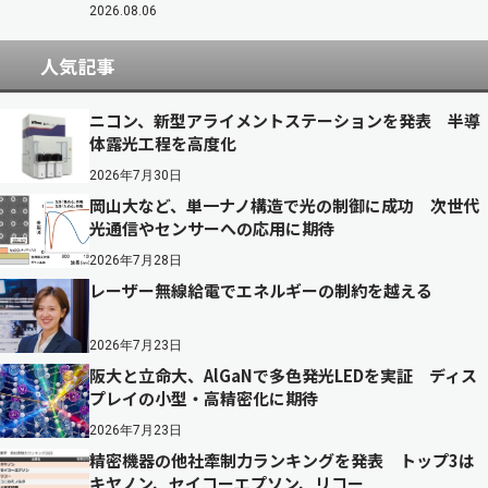
2026.08.06
人気記事
ニコン、新型アライメントステーションを発表 半導
体露光工程を高度化
2026年7月30日
岡山大など、単一ナノ構造で光の制御に成功 次世代
光通信やセンサーへの応用に期待
2026年7月28日
レーザー無線給電でエネルギーの制約を越える
2026年7月23日
阪大と立命大、AlGaNで多色発光LEDを実証 ディス
プレイの小型・高精密化に期待
2026年7月23日
精密機器の他社牽制力ランキングを発表 トップ3は
キヤノン、セイコーエプソン、リコー