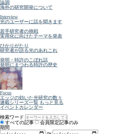
論調
海外の研究開発について
Interview
光のユーザーに話を聞きます
若手研究者の挑戦
実用化に向けたテーマを発表
ひかりがたり
研究者が語る光のあれこれ
発明・特許のこぼれ話
発明にまつわる特許の歴史
Focus
エッジの効いた光研究の数々
連載シリーズ一覧
もっと見る
イベントカレンダー
検索ワード
すべての記事
会員限定記事のみ
期間
〜