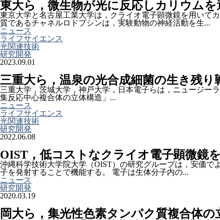
東大ら，微生物が光に反応しカリウムを
東京大学と名古屋工業大学は，クライオ電子顕微鏡を用いてカ
質であるチャネルロドプシンは，実験動物の神経活動を生...
ニュース
ライフサイエンス
光関連技術
研究開発
2023.09.01
三重大ら，温泉の光合成細菌の生き残り
三重大学，茨城大学，神戸大学，日本電子らは，ニュージーランドの温
集反応中心複合体の立体構造」...
ニュース
ライフサイエンス
光関連技術
研究開発
2022.06.08
OIST，低コストなクライオ電子顕微鏡
沖縄科学技術大学院大学（OIST）の研究グループは，安価
子を発射することで機能する。 電子は生体分子内の...
ニュース
研究開発
2020.03.19
岡大ら，集光性色素タンパク質複合体の