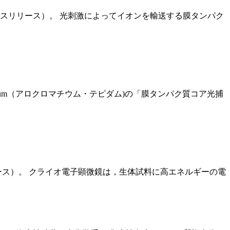
スリリース）。 光刺激によってイオンを輸送する膜タンパク
pidum（アロクロマチウム・テピダム)の「膜タンパク質コア光捕
ース）。 クライオ電子顕微鏡は，生体試料に高エネルギーの電