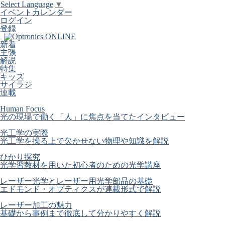
Select Language
▼
イベントカレンダー
ログイン
登録
新着
主張
解説
特集
キッズ
サイラジ
連載
Human Focus
光の現場で働く「人」に焦点を当てたインタビュー
光工学の実際
光工学を操る上で欠かせない物理や知識を解説
ひかり探究
光学習教材を用いた初心者のための光学講座
レーザー光学とレーザー用光学部品の基礎
エドモンド・オプティクスが連載形式で解説
レーザー加工の魅力
基礎から事例まで徹底して分かりやすく解説