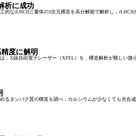
解析に成功
なrLHCII三量体の3次元構造を高分解能で解析し，rLHC
高精度に解明
は，X線自由電子レーザー（XFEL）を，構造解析が難しい微
明
集めるタンパク質の構造を調べ，カルシウムが少なくても光合