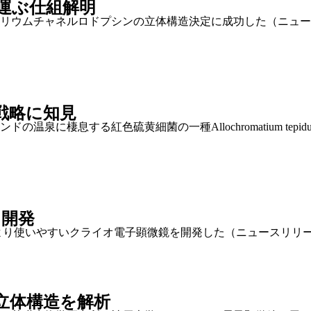
運ぶ仕組解明
リウムチャネルロドプシンの立体構造決定に成功した（ニュー
戦略に知見
泉に棲息する紅色硫黄細菌の一種Allochromatium te
を開発
でより使いやすいクライオ電子顕微鏡を開発した（ニュースリリ
立体構造を解析