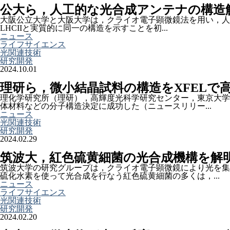
公大ら，人工的な光合成アンテナの構造
大阪公立大学と大阪大学は，クライオ電子顕微鏡法を用い，人工的
LHCIIと実質的に同一の構造を示すことを初...
ニュース
ライフサイエンス
光関連技術
研究開発
2024.10.01
理研ら，微小結晶試料の構造をXFELで
理化学研究所（理研），高輝度光科学研究センター，東京大学
体材料などの分子構造決定に成功した（ニュースリリー...
ニュース
光関連技術
研究開発
2024.02.29
筑波大，紅色硫黄細菌の光合成機構を解
筑波大学の研究グループは，クライオ電子顕微鏡により光を
硫化水素を使って光合成を行なう紅色硫黄細菌の多くは，...
ニュース
ライフサイエンス
光関連技術
研究開発
2024.02.20