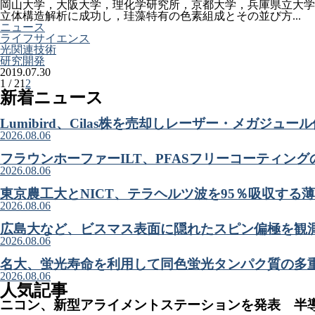
岡山大学，大阪大学，理化学研究所，京都大学，兵庫県立大学
立体構造解析に成功し，珪藻特有の色素組成とその並び方...
ニュース
ライフサイエンス
光関連技術
研究開発
2019.07.30
1 / 2
1
2
新着ニュース
Lumibird、Cilas株を売却しレーザー・メガジュ
2026.08.06
フラウンホーファーILT、PFASフリーコーティン
2026.08.06
東京農工大とNICT、テラヘルツ波を95％吸収する
2026.08.06
広島大など、ビスマス表面に隠れたスピン偏極を観
2026.08.06
名大、蛍光寿命を利用して同色蛍光タンパク質の多
2026.08.06
人気記事
ニコン、新型アライメントステーションを発表 半