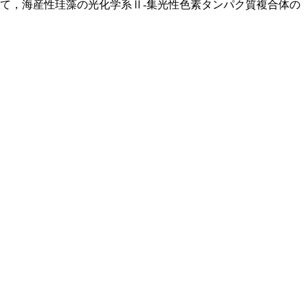
て，海産性珪藻の光化学系Ⅱ-集光性色素タンパク質複合体の