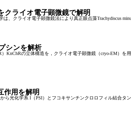
をクライオ電子顕微鏡で解明
ライオ電子顕微鏡法により真正眼点藻Trachydiscus min
プシンを解析
KnChRの立体構造を，クライオ電子顕微鏡（cryo-EM）を
互作用を解明
udonanaから光化学系 I（PSI）とフコキサンチンクロロフィル結