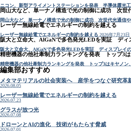
ニコン、新型アライメントステーションを発表 半導体露光工
岡山大など、単一ナノ構造で光の制御に成功 次世
岡山大など、単一ナノ構造で光の制御に成功 次世代光通信や
レーザー無線給電でエネルギーの制約を越える
レーザー無線給電でエネルギーの制約を越える
2026年7月23日
阪大と立命大、AlGaNで多色発光LEDを実証 デ
阪大と立命大、AlGaNで多色発光LEDを実証 ディスプレイ
精密機器の他社牽制力ランキングを発表 トップ3
精密機器の他社牽制力ランキングを発表 トップ3はキヤノン
編集部おすすめ
メタマテリアルの社会実装へ 産学をつなぐ研究革
2026.08.05
レーザー無線給電でエネルギーの制約を越える
2026.07.23
グラスが放つ光
2026.07.08
ドローンとAIの進化 技術がもたらす脅威
2026.07.01