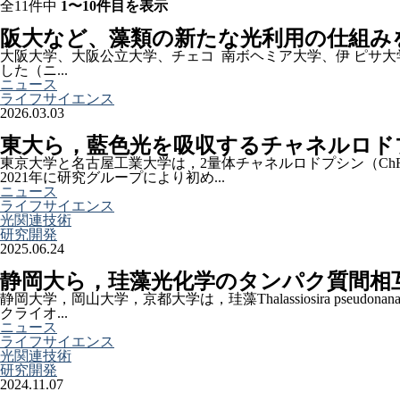
全11件中
1〜10件目を表示
阪大など、藻類の新たな光利用の仕組み
大阪大学、大阪公立大学、チェコ 南ボヘミア大学、伊 ピサ大学は、ク
した（ニ...
ニュース
ライフサイエンス
2026.03.03
東大ら，藍色光を吸収するチャネルロド
東京大学と名古屋工業大学は，2量体チャネルロドプシン（ChR）
2021年に研究グループにより初め...
ニュース
ライフサイエンス
光関連技術
研究開発
2025.06.24
静岡大ら，珪藻光化学のタンパク質間相
静岡大学，岡山大学，京都大学は，珪藻Thalassiosira pse
クライオ...
ニュース
ライフサイエンス
光関連技術
研究開発
2024.11.07