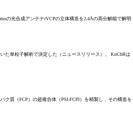
utusの光合成アンテナrVCPの立体構造を2.4Åの高分解能で解明
用いた単粒子解析で決定した（ニュースリリース）。 KnChRは
合タンパク質（FCP）の超複合体（PSI-FCPI）を精製し，その構造を