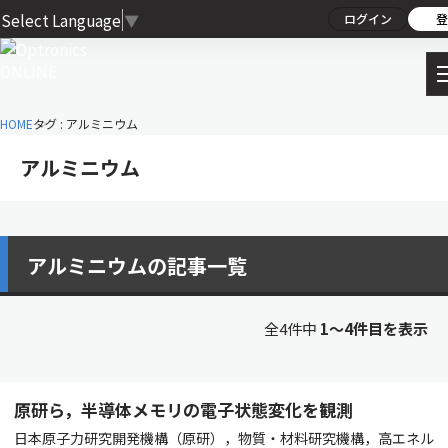
Select Language
▼
ログイン
登
HOME
タグ : アルミニウム
アルミニウム
アルミニウムの記事一覧
全4件中
1〜4件目を表示
原研ら，半導体メモリの電子状態変化を観測
日本原子力研究開発機構（原研），物質・材料研究機構，高エネル