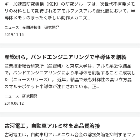
ギー加速器研究機構（KEK）の研究グループは，次世代不揮発メモ
リの材料として期待されるアモルファスアルミ酸化膜において，半
導体メモリのまったく新しい動作メカニズ...
ニュース
光関連技術
研究開発
2019.11.15
産総研ら，バンドエンジニアリングで半導体を創製
産業技術総合研究所（産総研）と東京大学は，アルミ系近似結晶
で，バンドエンジニアリングにより半導体を創製することに成功し
た（ニュースリリース）。 近年，結晶で最も対称性の高い立方晶
のマルチポケット半導体が注目されている。正...
ニュース
研究開発
2019.06.12
古河電工，自動車アルミ材を高品質溶接
古河電工は，自動車用アルミニウム合金の溶接欠陥を抑制するファ