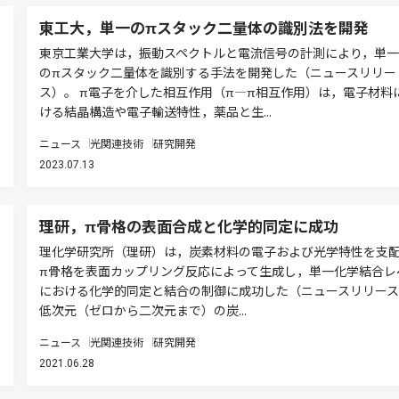
東工大，単一のπスタック二量体の識別法を開発
東京工業大学は，振動スペクトルと電流信号の計測により，単一
のπスタック二量体を識別する手法を開発した（ニュースリリー
ス）。 π電子を介した相互作用（π—π相互作用）は，電子材料
ける結晶構造や電子輸送特性，薬品と生...
ニュース
光関連技術
研究開発
2023.07.13
理研，π骨格の表面合成と化学的同定に成功
理化学研究所（理研）は，炭素材料の電子および光学特性を支
π骨格を表面カップリング反応によって生成し，単一化学結合レ
における化学的同定と結合の制御に成功した（ニュースリリース
低次元（ゼロから二次元まで）の炭...
ニュース
光関連技術
研究開発
2021.06.28