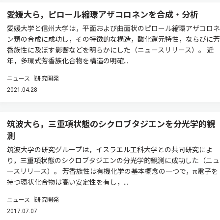
愛媛大ら，ピロール縮環アザコロネンを合成・分析
愛媛大学と信州大学は，平面および曲面状のピロール縮環アザコロネ
ン類の合成に成功し，その特徴的な構造，酸化還元特性，ならびに芳
香族性に及ぼす影響などを明らかにした（ニュースリリース）。 近
年，多環式芳香族化合物を構造の明確...
ニュース
研究開発
2021.04.28
筑波大ら，三重項状態のシクロブタジエンを分光学的観
測
筑波大学の研究グループは，イスラエル工科大学との共同研究によ
り，三重項状態のシクロブタジエンの分光学的観測に成功した（ニュ
ースリリース）。 芳香族性は有機化学の基本概念の一つで，π電子を
持つ環状化合物は高い安定性を有し，...
ニュース
研究開発
2017.07.07