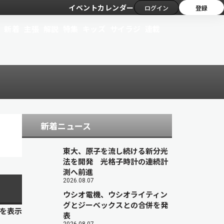
イベントカレンダー
ログイン
登録
新着
主張
解説
特集
キッズ
サイラジ
連載
新着ニュース
東大、原子を流し続ける新分光
法を開発 光格子時計の連続計
測へ前進
2026.08.07
ウシオ電機、ウシオライティン
グとジーベックスとの合併を発
目を表示
表