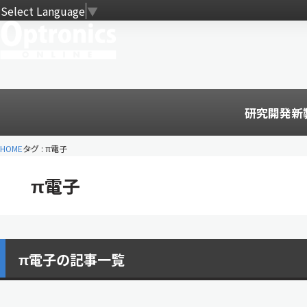
Select Language
▼
研究開発
新
HOME
タグ : π電子
π電子
π電子の記事一覧