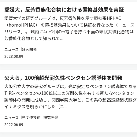
愛媛大，反芳香族化合物における置換基効果を実証
愛媛大学の研究グループは，反芳香族性を示す環拡張HPHAC
（homoHPHAC） の置換基効果について検証を行なった（ニュース
リリース）。 環内に4n+2個のπ電子を持つ平面の環状共役化合物は
芳香族化合物として知られて...
ニュース
研究開発
2023.08.09
公大ら，100倍超光耐久性ペンタセン誘導体を開発
大阪公立大学の研究グループは，光に安定なペンタセン誘導体である
TIPS-ペンタセンの100倍以上の光耐久性を有する新たなペンタセン
誘導体の開発に成功し，関西学院大学と，この系の超高速励起状態ダ
イナミクスを明らかにした（ニ...
ニュース
光関連技術
研究開発
2022.06.09