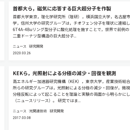
首都大ら，磁気に応答する巨大超分子を作製
首都大学東京，理化学研究所（理研），横浜国立大学，名古屋
学，信州大学の研究グループは，チオフェン分子を環状に連結
6T4A-4Buリング型分子に酸化処理を施すことで，世界で前例
二重ドーナツ型構造の巨大超分子...
ニュース
研究開発
2020.03.26
KEKら，光照射による分極の減少・回復を観測
高エネルギー加速器研究機構（KEK），東京大学，産業技術総
所らの研究グループは，光照射による分極の減少・回復が，微視
分極反転によって起こることを理論と実験の両面から明らかに
（ニュースリリース）。 研究ではま...
ニュース
光関連技術
研究開発
2017.03.08