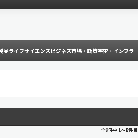
製品
ライフサイエンス
ビジネス
市場・政策
宇宙・インフラ
全8件中
1〜8件