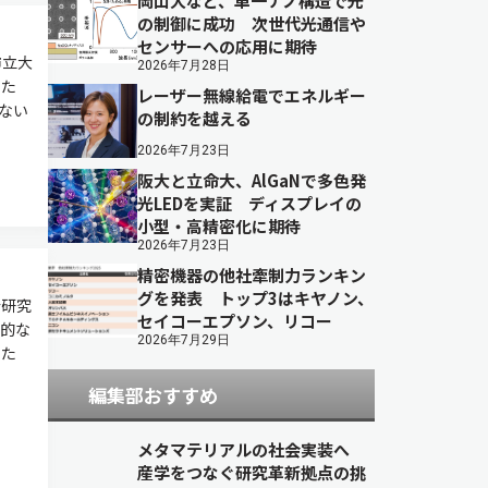
岡山大など、単一ナノ構造で光
の制御に成功 次世代光通信や
センサーへの応用に期待
市立大
2026年7月28日
した
レーザー無線給電でエネルギー
のない
の制約を越える
2026年7月23日
阪大と立命大、AlGaNで多色発
光LEDを実証 ディスプレイの
小型・高精密化に期待
2026年7月23日
精密機器の他社牽制力ランキン
グを発表 トップ3はキヤノン、
合研究
セイコーエプソン、リコー
的な
2026年7月29日
した
編集部おすすめ
メタマテリアルの社会実装へ
産学をつなぐ研究革新拠点の挑