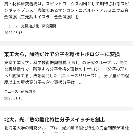
質・材料研究機構は，スピントロニクス材料として期待されるスピ
ンギャップレス半導体であるマンガン・コバルト・アルミニウム合
金薄膜（三元系ホイスラー合金薄膜）を...
ニュース
光関連技術
研究開発
2022.06.15
東工大ら，加熱だけで分子を環状トポロジーに変換
東京工業大学，科学技術振興機構（JST）の研究グループは，簡便
な実験操作で，所望する分子骨格を環状のトポロジー（分子の形）
へと変換する手法を開発した（ニュースリリース）。 分子量が中程
度以上の環状高分子も含む環状分子は，...
ニュース
研究開発
2020.01.16
北大，光／熱の酸化特性分子スイッチを創出
北海道大学の研究グループは，光／熱で酸化特性の完全制御が可能