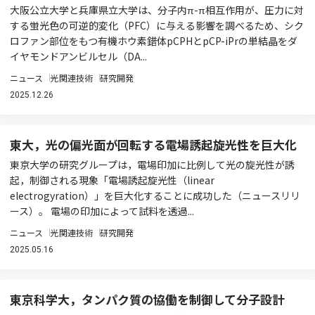
大阪公立大学と兵庫県立大学は、分子内π-π相互作用が、圧力に対
する蛍光色の可逆的変化（PFC）に与える影響を調べるため、シク
ロファン部位をもつ有機ホウ素錯体pCPHとpCP-iPrの単結晶をダ
イヤモンドアンビルセル（DA...
ニュース
光関連技術
研究開発
2025.12.26
東大，光の偏光面が回転する電場誘起旋光性を巨大化
東京大学の研究グループは，電場印加に比例して光の旋光性が誘
起，制御される現象「電場誘起旋光性（linear
electrogyration）」を巨大化することに成功した（ニュースリリ
ース）。 電場の印加によって試料を透過...
ニュース
光関連技術
研究開発
2025.05.16
東京科学大，タンパク質の協働を制御して分子設計