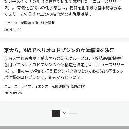
な分子スイッチの創出に世界で初めて成功した（ニュースリリー
ス）。 有機化合物はの化学結合は，物質を創る最も基本的な要素
であり，その長さや二つの結合がなす角度は基...
ニュース
光関連技術
研究開発
2019.11.11
東大ら，X線でヘリオロドプシンの立体構造を決定
東京大学と名古屋工業大学らの研究グループは，X線結晶構造解析
を用いてヘリオロドプシンの立体構造を決定した（ニュースリリー
ス）。 目の中で視覚を担う膜タンパク質の1つである光応答性タン
パク質のロドプシンは，細菌からヒトに至...
ニュース
ライフサイエンス
光関連技術
研究開発
2019.09.26
1
2