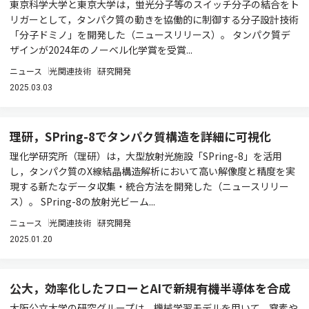
東京科学大学と東京大学は，蛍光分子等のスイッチ分子の結合をト
リガーとして，タンパク質の動きを協働的に制御する分子設計技術
「分子ドミノ」を開発した（ニュースリリース）。 タンパク質デ
ザインが2024年のノーベル化学賞を受賞...
ニュース
光関連技術
研究開発
2025.03.03
理研，SPring-8でタンパク質構造を詳細に可視化
理化学研究所（理研）は，大型放射光施設「SPring-8」を活用
し，タンパク質のX線結晶構造解析において高い解像度と精度を実
現する新たなデータ収集・統合方法を開発した（ニュースリリー
ス）。 SPring-8の放射光ビーム...
ニュース
光関連技術
研究開発
2025.01.20
公大，効率化したフローとAIで新規有機半導体を合成
大阪公立大学の研究グループは，機械学習モデルを用いて，窒素や