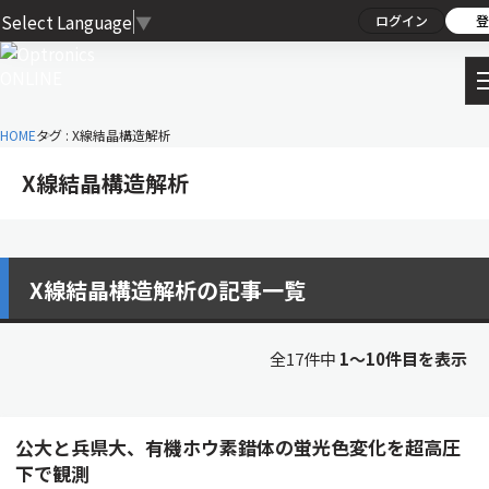
Select Language
▼
ログイン
登
HOME
タグ : X線結晶構造解析
X線結晶構造解析
X線結晶構造解析の記事一覧
全17件中
1〜10件目を表示
公大と兵県大、有機ホウ素錯体の蛍光色変化を超高圧
下で観測