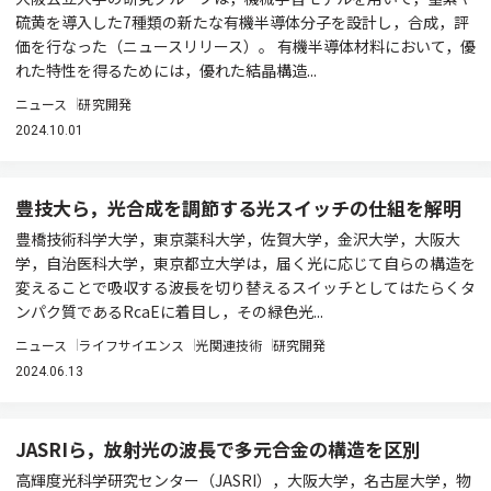
硫黄を導入した7種類の新たな有機半導体分子を設計し，合成，評
価を行なった（ニュースリリース）。 有機半導体材料において，優
れた特性を得るためには，優れた結晶構造...
ニュース
研究開発
2024.10.01
豊技大ら，光合成を調節する光スイッチの仕組を解明
豊橋技術科学大学，東京薬科大学，佐賀大学，金沢大学，大阪大
学，自治医科大学，東京都立大学は，届く光に応じて自らの構造を
変えることで吸収する波長を切り替えるスイッチとしてはたらくタ
ンパク質であるRcaEに着目し，その緑色光...
ニュース
ライフサイエンス
光関連技術
研究開発
2024.06.13
JASRIら，放射光の波長で多元合金の構造を区別
高輝度光科学研究センター（JASRI），大阪大学，名古屋大学，物