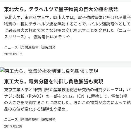
東北大ら，テラヘルツで量子物質の巨大分極を誘発
東北大学，東京科学大学，岡山大学は，電子強誘電体と呼ばれる量子
物質の一種にテラヘルツ波を照射することで，バルク強誘電体として
は過去最大の極めて大きな分極の変化を示すことを発見した（ニュー
スリリース）。 強誘電体はメモリや...
ニュース
光関連技術
研究開発
2025.09.12
東工大ら，電気分極を制御し負熱膨張も実現
東京工業大学と神奈川県立産業技術総合研究所の研究グループは，バ
ナジン酸鉛（PbVO3）の一部をクロム（Cr）に置換して，電気分極
の大きさを制御することに成功した。またこの物質が応力によって結
晶の方位が変化する強弾性や温め...
ニュース
光関連技術
研究開発
2019.02.28