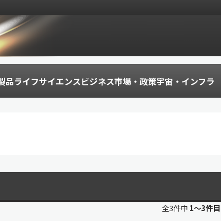
製品
ライフサイエンス
ビジネス
市場・政策
宇宙・インフラ
全3件中
1〜3件