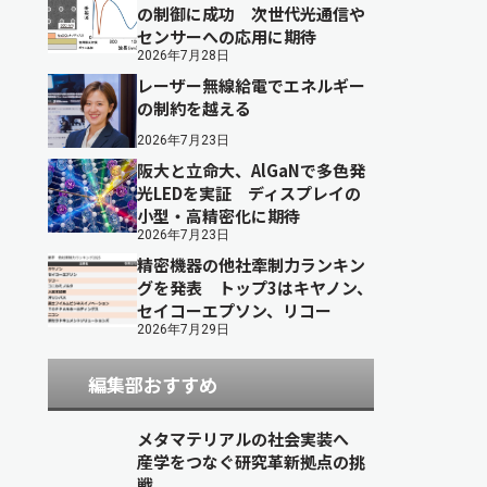
の制御に成功 次世代光通信や
センサーへの応用に期待
2026年7月28日
レーザー無線給電でエネルギー
の制約を越える
2026年7月23日
阪大と立命大、AlGaNで多色発
光LEDを実証 ディスプレイの
小型・高精密化に期待
2026年7月23日
精密機器の他社牽制力ランキン
グを発表 トップ3はキヤノン、
セイコーエプソン、リコー
2026年7月29日
編集部おすすめ
メタマテリアルの社会実装へ
産学をつなぐ研究革新拠点の挑
戦