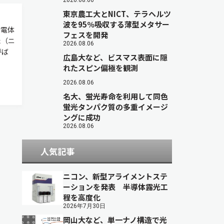
2026.08.06
東京農工大とNICT、テラヘルツ
波を95％吸収する薄型メタサー
誘電体
フェスを開発
た（ニ
2026.08.06
呼ば
広島大など、ビスマス表面に隠
れたスピン偏極を観測
2026.08.06
名大、蛍光寿命を利用して同色
蛍光タンパク質の多重イメージ
ングに成功
2026.08.06
人気記事
ニコン、新型アライメントステ
ーションを発表 半導体露光工
程を高度化
2026年7月30日
岡山大など、単一ナノ構造で光