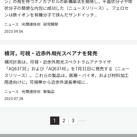
ン」の殻を持つナノカプセルの新構築法を開発し，平面状分子や球
状分子の簡便な内包に成功した（ニュースリリース）。 フェロセ
ンは鉄イオンを有機分子で挟んだサンドイッチ...
ニュース
光関連技術
研究開発
2023.09.06
横河，可視・近赤外用光スペアナを発売
横河計測は，可視・近赤外用光スペクトラムアナライザ
「AQ6373E」および「AQ6374E」を7月31日に発売する（ニュー
スリリース）。 これらの製品は，医療・バイオ，および材料加工
用途向けに，可視帯から近赤外波長帯域に...
ニュース
光関連技術
新製品
2023.07.28
1
2
3