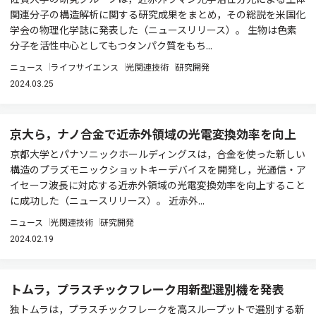
関連分子の構造解析に関する研究成果をまとめ，その総説を米国化
学会の物理化学誌に発表した（ニュースリリース）。 生物は色素
分子を活性中心としてもつタンパク質をもち...
ニュース
ライフサイエンス
光関連技術
研究開発
2024.03.25
京大ら，ナノ合金で近赤外領域の光電変換効率を向上
京都大学とパナソニックホールディングスは，合金を使った新しい
構造のプラズモニックショットキーデバイスを開発し，光通信・ア
イセーフ波長に対応する近赤外領域の光電変換効率を向上すること
に成功した（ニュースリリース）。 近赤外...
ニュース
光関連技術
研究開発
2024.02.19
トムラ，プラスチックフレーク用新型選別機を発表
独トムラは，プラスチックフレークを高スループットで選別する新