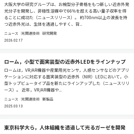
大阪大学の研究グループは、お椀型分子骨格をもつ新しい近赤外発
光分子を開発し、非極性溶媒中で66％を超える高い量子収率を得
ることに成功た（ニュースリリース）。 約700nm以上の波長を持
つ近赤外光は、生体を透過しやすく、背...
ニュース
光関連技術
研究開発
2026.02.17
ローム，小型で面実装型の近赤外LEDをラインナップ
ロームは，VR/AR機器や産業用光センサ，人感センサなどのアプリ
ケーションに対応する面実装型の近赤外（NIR）LEDにおいて，小
型トップビュータイプ品を新たにラインアップした（ニュースリリ
ース）。 近年，VR/AR機器や...
ニュース
光関連技術
新製品
2025.03.13
東京科学大ら，人体組織を透過して光るガーゼを開発