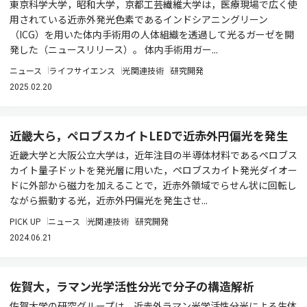
東京科学大学，昭和大学，京都工芸繊維大学は，医療現場で広く使
用されている近赤外発光色素であるインドシアニングリーン
（ICG）を用いた体内手術用の人体組織を透過して光るガーゼを開
発した（ニュースリリース）。 体内手術用ガー...
ニュース
ライフサイエンス
光関連技術
研究開発
2025.02.20
近畿大ら，ペロブスカイトLEDで近赤外円偏光を発生
近畿大学と大阪公立大学は，近年注目の半導体材料であるペロブス
カイト量子ドットを発光層に用いた，ペロブスカイト発光ダイオー
ドに外部から磁力を加えることで，近赤外領域でらせん状に回転し
ながら振動する光，近赤外円偏光を発生させ...
PICK UP
ニュース
光関連技術
研究開発
2024.06.21
佐賀大，ラマン光学活性分光で分子の構造解析
佐賀大学の研究グループは，近赤外ラマン光学活性分光による生体