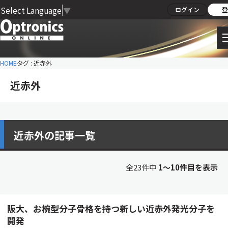
Select Language
▼
ログイン
登
HOME
タグ : 近赤外
近赤外
近赤外の記事一覧
全23件中
1〜10件目を表示
阪大、お椀型分子骨格を持つ新しい近赤外発光分子を
開発