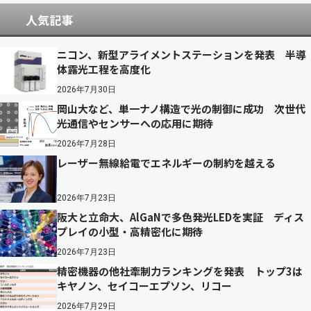
人気記事
ニコン、新型アライメントステーションを発表 半導
体露光工程を高度化
2026年7月30日
岡山大など、単一ナノ構造で光の制御に成功 次世代
光通信やセンサーへの応用に期待
2026年7月28日
レーザー無線給電でエネルギーの制約を越える
2026年7月23日
阪大と立命大、AlGaNで多色発光LEDを実証 ディス
プレイの小型・高精密化に期待
2026年7月23日
精密機器の他社牽制力ランキングを発表 トップ3は
キヤノン、セイコーエプソン、リコー
2026年7月29日