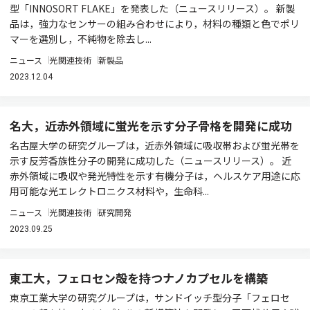
型「INNOSORT FLAKE」を発表した（ニュースリリース）。 新製
品は，強力なセンサーの組み合わせにより，材料の種類と色でポリ
マーを選別し，不純物を除去し...
ニュース
光関連技術
新製品
2023.12.04
名大，近赤外領域に蛍光を示す分子骨格を開発に成功
名古屋大学の研究グループは，近赤外領域に吸収帯および蛍光帯を
示す反芳香族性分子の開発に成功した（ニュースリリース）。 近
赤外領域に吸収や発光特性を示す有機分子は，ヘルスケア用途に応
用可能な光エレクトロニクス材料や，生命科...
ニュース
光関連技術
研究開発
2023.09.25
東工大，フェロセン殻を持つナノカプセルを構築
東京工業大学の研究グループは，サンドイッチ型分子「フェロセ