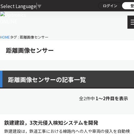
Select Language
▼
ログイン
登
HOME
タグ : 距離画像センサー
距離画像センサー
距離画像センサーの記事一覧
全2件中
1〜2件目を表示
鉄建建設，3次元侵入検知システムを開発
鉄建建設は，鉄道工事における線路内への人や車両の侵入を自動検