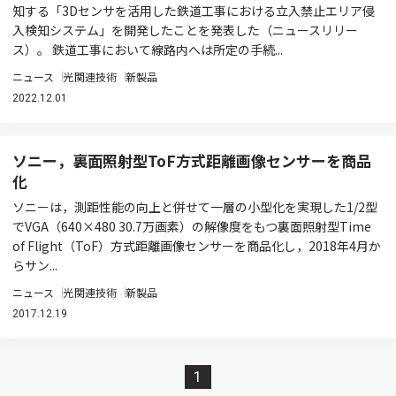
知する「3Dセンサを活用した鉄道工事における立入禁止エリア侵
入検知システム」を開発したことを発表した（ニュースリリー
ス）。 鉄道工事において線路内へは所定の手続...
ニュース
光関連技術
新製品
2022.12.01
ソニー，裏面照射型ToF方式距離画像センサーを商品
化
ソニーは，測距性能の向上と併せて一層の小型化を実現した1/2型
でVGA（640×480 30.7万画素）の解像度をもつ裏面照射型Time
of Flight（ToF）方式距離画像センサーを商品化し，2018年4月か
らサン...
ニュース
光関連技術
新製品
2017.12.19
1