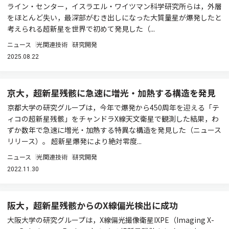
ライン・センター，イスラエル・ワイツマン科学研究所らは，外層
をほとんど失い，最深部がむき出しになった大質量星が爆発したと
考えられる超新星を世界で初めて発見した（...
ニュース
光関連技術
研究開発
2025.08.22
京大，超新星残骸に急速に増光・加熱する構造を発見
京都大学の研究グループは，今年で爆発から450周年を迎える「テ
ィコの超新星残骸」をチャンドラX線天文衛星で観測した結果，わ
ずか数年で急速に増光・加熱する特異な構造を発見した（ニュース
リリース）。 超新星爆発により絶対零度...
ニュース
光関連技術
研究開発
2022.11.30
阪大，超新星残骸からのX線偏光検出に成功
大阪大学の研究グループは，X線偏光撮像衛星IXPE（Imaging X-