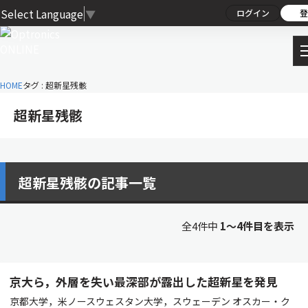
Select Language
▼
ログイン
登
HOME
タグ : 超新星残骸
超新星残骸
超新星残骸の記事一覧
全4件中
1〜4件目を表示
京大ら，外層を失い最深部が露出した超新星を発見
京都大学，米ノースウェスタン大学，スウェーデン オスカー・ク