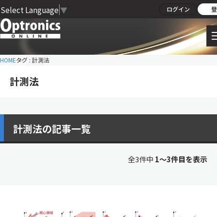
Select Language
▼
ログイン
登
HOME
タグ : 計測法
計測法
計測法の記事一覧
全3件中
1〜3件目を表示