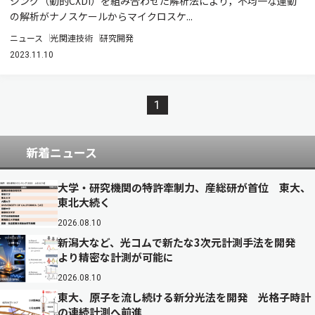
ジング（動的CXDI）を組み合わせた解析法により，不均一な運動
の解析がナノスケールからマイクロスケ...
ニュース
光関連技術
研究開発
2023.11.10
1
新着ニュース
大学・研究機関の特許牽制力、産総研が首位 東大、
東北大続く
2026.08.10
新潟大など、光コムで新たな3次元計測手法を開発
より精密な計測が可能に
2026.08.10
東大、原子を流し続ける新分光法を開発 光格子時計
の連続計測へ前進