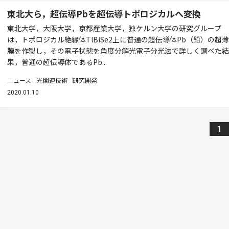
東北大ら，超伝導Pbを超伝導トポロジカルへ変換
東北大学，大阪大学，京都産業大学，独ケルン大学の研究グループ
は，トポロジカル絶縁体TlBiSe2上に普通の超伝導体Pb（鉛）の超薄
膜を作製し，その電子状態を角度分解光電子分光法で詳しく調べた結
果，普通の超伝導体であるPb...
ニュース
光関連技術
研究開発
2020.01.10
1