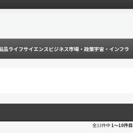
製品
ライフサイエンス
ビジネス
市場・政策
宇宙・インフラ
全13件中
1〜10件