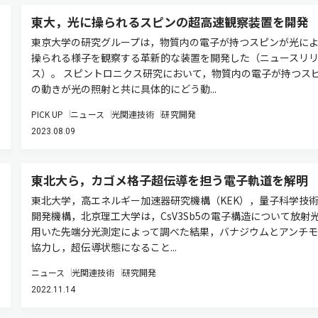
東大，光に操られるスピンの超高速観察装置を開発
東京大学の研究グループは，物質内の電子が持つスピンが光によ
操られる様子を観察する革新的な装置を開発した（ニュースリ
ス）。 スピントロニクス研究において，物質内の電子が持つス
の動きが光の照射と共に具体的にどう動...
PICK UP
ニュース
光関連技術
研究開発
2023.08.09
東北大ら，カゴメ格子超伝導を担う電子軌道を解明
東北大学，高エネルギー加速器研究機構（KEK），量子科学技
開発機構，北京理工大学は，CsV3Sb5の電子構造について放射
用いた先端分光測定によって調べた結果，バナジウムとアンチモ
協力し，超伝導状態になること...
ニュース
光関連技術
研究開発
2022.11.14