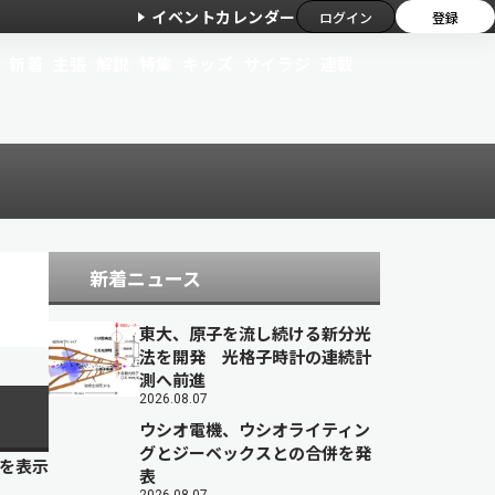
イベントカレンダー
ログイン
登録
新着
主張
解説
特集
キッズ
サイラジ
連載
新着ニュース
東大、原子を流し続ける新分光
法を開発 光格子時計の連続計
測へ前進
2026.08.07
ウシオ電機、ウシオライティン
グとジーベックスとの合併を発
目を表示
表