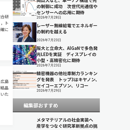
岡山大など、単一ナノ構造で光
の制御に成功 次世代光通信や
センサーへの応用に期待
総合研
2026年7月28日
し，ト
レーザー無線給電でエネルギー
正確に
の制約を越える
2026年7月23日
阪大と立命大、AlGaNで多色発
光LEDを実証 ディスプレイの
小型・高精密化に期待
2026年7月23日
精密機器の他社牽制力ランキン
グを発表 トップ3はキヤノン、
，広島
セイコーエプソン、リコー
な結晶
2026年7月29日
用いた
編集部おすすめ
メタマテリアルの社会実装へ
産学をつなぐ研究革新拠点の挑