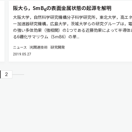
阪大ら，SmB
の表面金属状態の起源を解明
6
大阪大学，自然科学研究機構分子科学研究所，東北大学，高エ
ー加速器研究機構，広島大学，茨城大学らの研究グループは，
の強い多体効果（強相関）の1つである近藤効果によって半導体
る6硼化サマリウム（SmB6）の単...
ニュース
光関連技術
研究開発
2019.05.27
2