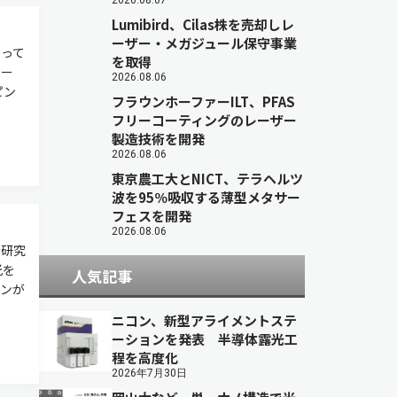
2026.08.07
Lumibird、Cilas株を売却しレ
ーザー・メガジュール保守事業
って
を取得
リー
2026.08.06
ピン
フラウンホーファーILT、PFAS
フリーコーティングのレーザー
製造技術を開発
2026.08.06
東京農工大とNICT、テラヘルツ
波を95％吸収する薄型メタサー
フェスを開発
2026.08.06
術研究
光を
人気記事
ンが
ニコン、新型アライメントステ
ーションを発表 半導体露光工
程を高度化
2026年7月30日