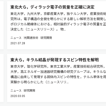
東北大ら，ディラック電子の質量を正確に決定
東北大学，九州大学，京都産業大学，独ケルン大学，産業技術
究所は，電子構造の全貌を明らかにする新しい解析方法を開発
ポロジカル絶縁体における，相対論的ディラック電子の質量を
決定した（ニュースリリース）。 物...
ニュース
光関連技術
研究開発
2021.07.28
東大ら，キラル結晶が発現するスピン特性を解明
東京大学，理化学研究所，東京工業大学，産業技術総合研究所
大学，高エネルギー加速器研究機構の研究グループは，キラル
構造に由来して発現する固体内スピンの特性を，テルル単体を
実験から明らかにした（ニュースリリ...
ニュース
研究開発
2020.03.05