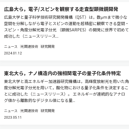
広島大ら，電子/スピンを観察する走査型顕微鏡開発
広島大学と量子科学技術研究開発機構（QST）は，数μmまで微小な
空間を分解しながら電子とスピンの運動を超精密に観察できる空間・
スピン・角度分解光電子分光 （顕微SARPES）の開発に世界で初めて
成功した（ニュースリリース...
ニュース
光関連技術
研究開発
2024.01.12
東北大ら，ナノ構造内の強相関電子の量子化条件特定
東北大学と高エネルギー加速器研究機構は，高輝度放射光を用いた角
度分解光電子分光を用いて，酸化物における量子化条件を決定するこ
とに成功した（ニュースリリース）。 エネルギーが連続的なアナロ
グ値から離散的なデジタル値になる量...
ニュース
光関連技術
研究開発
2023.05.11