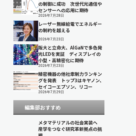
の制御に成功 次世代光通信や
センサーへの応用に期待
2026年7月28日
レーザー無線給電でエネルギー
の制約を越える
2026年7月23日
阪大と立命大、AlGaNで多色発
光LEDを実証 ディスプレイの
小型・高精密化に期待
2026年7月23日
精密機器の他社牽制力ランキン
グを発表 トップ3はキヤノン、
セイコーエプソン、リコー
2026年7月29日
編集部おすすめ
メタマテリアルの社会実装へ
産学をつなぐ研究革新拠点の挑
戦