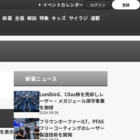
イベントカレンダー
ログイン
登録
新着
主張
解説
特集
キッズ
サイラジ
連載
新着ニュース
Lumibird、Cilas株を売却しレ
ーザー・メガジュール保守事業
を取得
2026.08.06
フラウンホーファーILT、PFAS
フリーコーティングのレーザー
目を表示
製造技術を開発