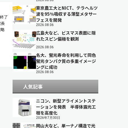
2026.08.06
東京農工大とNICT、テラヘルツ
波を95％吸収する薄型メタサー
を終了
フェスを開発
成長
2026.08.06
戦略
広島大など、ビスマス表面に隠
れたスピン偏極を観測
2026.08.06
名大、蛍光寿命を利用して同色
蛍光タンパク質の多重イメージ
ングに成功
2026.08.06
人気記事
ニコン、新型アライメントステ
ーションを発表 半導体露光工
程を高度化
2026年7月30日
岡山大など、単一ナノ構造で光