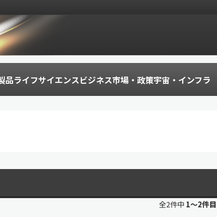
製品
ライフサイエンス
ビジネス
市場・政策
宇宙・インフラ
全2件中
1〜2件