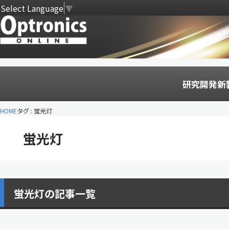
Select Language
▼
研究開発
新
HOME
タグ : 蛍光灯
蛍光灯
蛍光灯の記事一覧