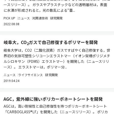
ースリリース）。 ガラスやプラスチックなどの透明基材は，表面
に水滴が形成されると，光の散乱による“曇...
PICK UP
ニュース
光関連技術
研究開発
2022.08.08
岐阜大，CO
ガスで自己修復するポリマーを開発
2
岐阜大学は，CO2（二酸化炭素）ガスですばやく自己修復する，世
界初の気体可塑性シリコーンエラストマー（イオン架橋ポリジメチ
ルシロキサン（PDMS）エラストマー）を開発した（ニュースリリ
ース）。 エラストマーは，ポリマー分...
ニュース
ライフサイエンス
研究開発
2019.04.24
AGC，紫外線に強いポリカーボネートシートを開発
AGCは，高い耐候性と自己修復性を持つポリカーボネートシート
「CARBOGLASS®LF」を開発した（ニュースリリース）。 ポリカ