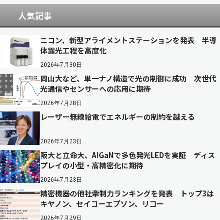
人気記事
ニコン、新型アライメントステーションを発表 半導
体露光工程を高度化
2026年7月30日
岡山大など、単一ナノ構造で光の制御に成功 次世代
光通信やセンサーへの応用に期待
2026年7月28日
レーザー無線給電でエネルギーの制約を越える
2026年7月23日
阪大と立命大、AlGaNで多色発光LEDを実証 ディス
プレイの小型・高精密化に期待
2026年7月23日
精密機器の他社牽制力ランキングを発表 トップ3は
キヤノン、セイコーエプソン、リコー
2026年7月29日