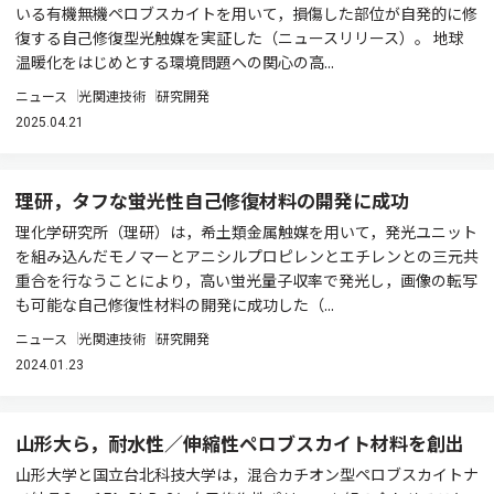
いる有機無機ペロブスカイトを用いて，損傷した部位が自発的に修
復する自己修復型光触媒を実証した（ニュースリリース）。 地球
温暖化をはじめとする環境問題への関心の高...
ニュース
光関連技術
研究開発
2025.04.21
理研，タフな蛍光性自己修復材料の開発に成功
理化学研究所（理研）は，希土類金属触媒を用いて，発光ユニット
を組み込んだモノマーとアニシルプロピレンとエチレンとの三元共
重合を行なうことにより，高い蛍光量子収率で発光し，画像の転写
も可能な自己修復性材料の開発に成功した（...
ニュース
光関連技術
研究開発
2024.01.23
山形大ら，耐水性／伸縮性ペロブスカイト材料を創出
山形大学と国立台北科技大学は，混合カチオン型ペロブスカイトナ