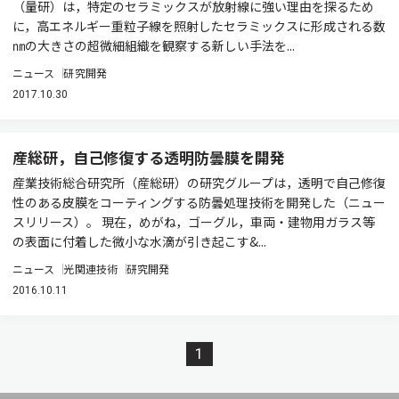
（量研）は，特定のセラミックスが放射線に強い理由を探るため
に，高エネルギー重粒子線を照射したセラミックスに形成される数
㎚の大きさの超微細組織を観察する新しい手法を...
ニュース
研究開発
2017.10.30
産総研，自己修復する透明防曇膜を開発
産業技術総合研究所（産総研）の研究グループは，透明で自己修復
性のある皮膜をコーティングする防曇処理技術を開発した（ニュー
スリリース）。 現在，めがね，ゴーグル，車両・建物用ガラス等
の表面に付着した微小な水滴が引き起こす&...
ニュース
光関連技術
研究開発
2016.10.11
1