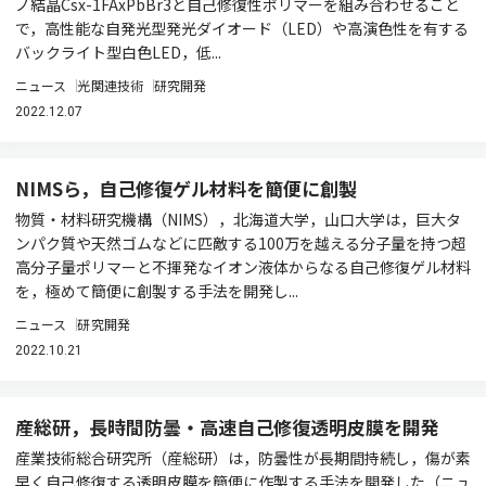
ノ結晶Csx-1FAxPbBr3と自己修復性ポリマーを組み合わせること
で，高性能な自発光型発光ダイオード（LED）や高演色性を有する
バックライト型白色LED，低...
ニュース
光関連技術
研究開発
2022.12.07
NIMSら，自己修復ゲル材料を簡便に創製
物質・材料研究機構（NIMS），北海道大学，山口大学は，巨大タ
ンパク質や天然ゴムなどに匹敵する100万を越える分子量を持つ超
高分子量ポリマーと不揮発なイオン液体からなる自己修復ゲル材料
を，極めて簡便に創製する手法を開発し...
ニュース
研究開発
2022.10.21
産総研，長時間防曇・高速自己修復透明皮膜を開発
産業技術総合研究所（産総研）は，防曇性が長期間持続し，傷が素
早く自己修復する透明皮膜を簡便に作製する手法を開発した（ニュ