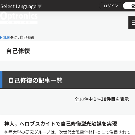
Select Language
▼
ログイン
登
HOME
タグ : 自己修復
自己修復
自己修復の記事一覧
全10件中
1〜10件目を表示
神大，ペロブスカイトで自己修復型光触媒を実現
神戸大学の研究グループは，次世代太陽電池材料として注目されて