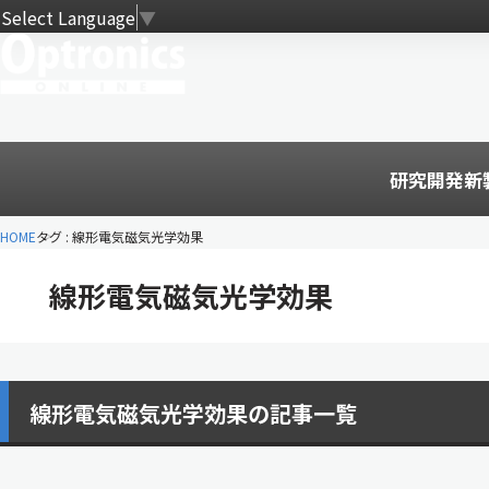
Select Language
▼
研究開発
新
HOME
タグ : 線形電気磁気光学効果
線形電気磁気光学効果
線形電気磁気光学効果の記事一覧