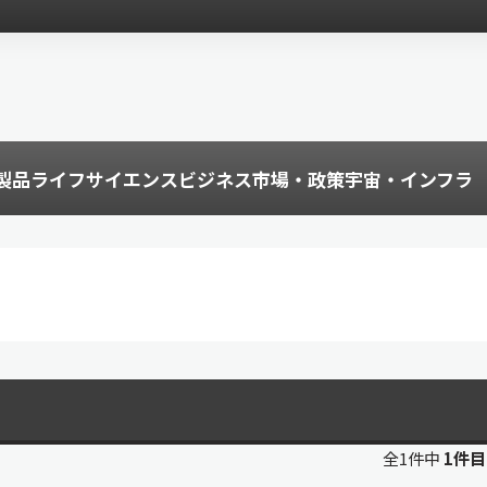
製品
ライフサイエンス
ビジネス
市場・政策
宇宙・インフラ
全1件中
1件