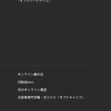
「オプトパートナーズ」
オンライン展示会
光製品Navi
光のオンライン書店
光産業専門求職・求人ナビ「オプトキャリア」