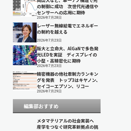
岡山大など、単一ナノ構造で光
の制御に成功 次世代光通信や
センサーへの応用に期待
2026年7月28日
レーザー無線給電でエネルギー
の制約を越える
2026年7月23日
阪大と立命大、AlGaNで多色発
光LEDを実証 ディスプレイの
小型・高精密化に期待
2026年7月23日
精密機器の他社牽制力ランキン
グを発表 トップ3はキヤノン、
セイコーエプソン、リコー
2026年7月29日
編集部おすすめ
メタマテリアルの社会実装へ
産学をつなぐ研究革新拠点の挑