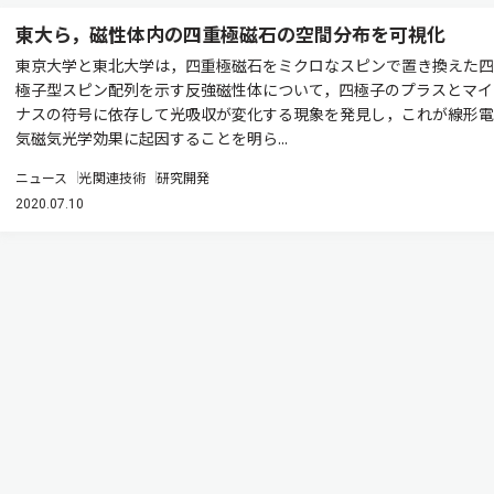
東大ら，磁性体内の四重極磁石の空間分布を可視化
東京大学と東北大学は，四重極磁石をミクロなスピンで置き換えた四
極子型スピン配列を示す反強磁性体について，四極子のプラスとマイ
ナスの符号に依存して光吸収が変化する現象を発見し，これが線形電
気磁気光学効果に起因することを明ら...
ニュース
光関連技術
研究開発
2020.07.10