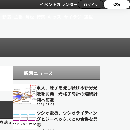
イベントカレンダー
ログイン
登録
新着
主張
解説
特集
キッズ
サイラジ
連載
新着ニュース
東大、原子を流し続ける新分光
法を開発 光格子時計の連続計
測へ前進
2026.08.07
ウシオ電機、ウシオライティン
グとジーベックスとの合併を発
目を表示
表