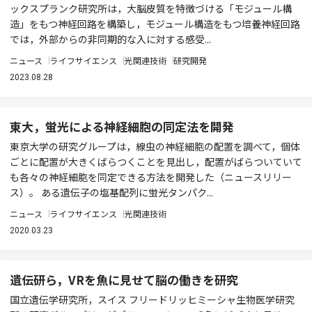
ックスプランク研究所は，大脳皮質を特徴づける「モジュール構
造」をもつ神経回路を構築し，モジュール構造をもつ培養神経回路
では，外部からの非同期的な入に対する感受...
ニュース
ライフサイエンス
光関連技術
研究開発
2023.08.28
東大，蛍光による神経細胞の同定法を開発
東京大学の研究グループは，線虫の神経細胞の配置を調べて，個体
ごとに配置が大きくばらつくことを見出し，配置がばらついていて
も各々の神経細胞を同定できる方法を開発した（ニュースリリー
ス）。 ある遺伝子の塩基配列に蛍光タンパク...
ニュース
ライフサイエンス
光関連技術
2020.03.23
遺伝研ら，VRを魚に見せて脳の働きを研究
国立遺伝学研究所，スイス フリードリッヒミーシャ生物医学研究