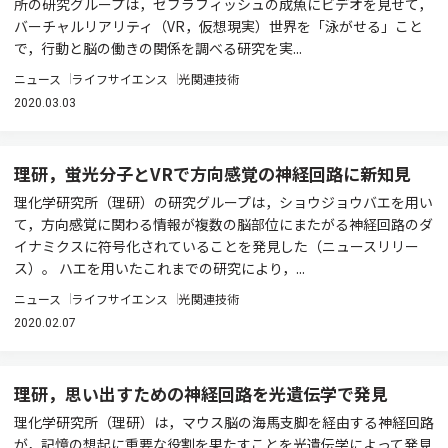
所の研究グループは，ゼブラフィッシュの成魚にビデオを見せて，
バーチャルリアリティ（VR，仮想現実）世界を「泳がせる」こと
で，行動と脳の働きの関係を調べる研究を実...
ニュース
ライフサイエンス
光関連技術
2020.03.03
理研，蛍光分子とVRで方向感覚の神経回路に新知見
理化学研究所（理研）の研究グループは，ショウジョウバエを用い
て，方向感覚に関わる情報が複数の脳部位にまたがる神経回路のダ
イナミクスに符号化されていることを発見した（ニュースリリー
ス）。 ハエを用いたこれまでの研究により，...
ニュース
ライフサイエンス
光関連技術
2020.02.07
理研，思い出すための神経回路を光遺伝学で発見
理化学研究所（理研）は，マウス脳の海馬支脚を経由する神経回路
が，記憶の想起に重要な役割を果たすことを光遺伝学によって発見