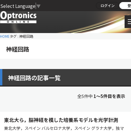
Select Language
▼
ログイン
登
HOME
タグ : 神経回路
神経回路
神経回路の記事一覧
全5件中
1〜5件目を表示
東北大ら，脳神経を模した培養系モデルを光学計測
東北大学，スペイン バルセロナ大学，スペイン グラナ大学，独マ