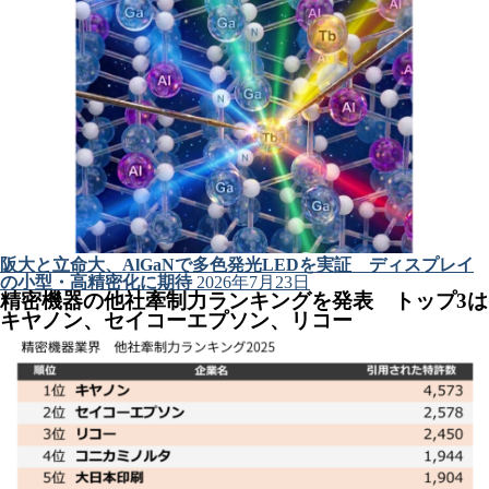
阪大と立命大、AlGaNで多色発光LEDを実証 ディスプレイ
の小型・高精密化に期待
2026年7月23日
精密機器の他社牽制力ランキングを発表 トップ3は
キヤノン、セイコーエプソン、リコー