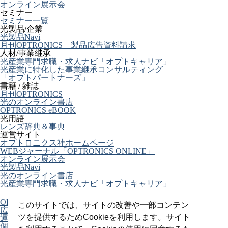
オンライン展示会
セミナー
セミナー一覧
光製品/企業
光製品Navi
月刊OPTRONICS 製品広告資料請求
人材/事業継承
光産業専門求職・求人ナビ「オプトキャリア」
光産業に特化した事業継承コンサルティング
「オプトパートナーズ」
書籍 / 雑誌
月刊OPTRONICS
光のオンライン書店
OPTRONICS eBOOK
光用語
レンズ辞典＆事典
運営サイト
オプトロニクス社ホームページ
WEBジャーナル「OPTRONICS ONLINE」
オンライン展示会
光製品Navi
光のオンライン書店
光産業専門求職・求人ナビ「オプトキャリア」
OPTRONICS ONLINE について
このサイトでは、サイトの改善や一部コンテン
広告掲載について
ツを提供するためCookieを利用します。サイト
運営会社
個人情報