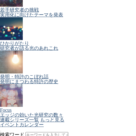
若手研究者の挑戦
実用化に向けたテーマを発表
ひかりがたり
研究者が語る光のあれこれ
発明・特許のこぼれ話
発明にまつわる特許の歴史
Focus
エッジの効いた光研究の数々
連載シリーズ一覧
もっと見る
イベントカレンダー
検索ワード