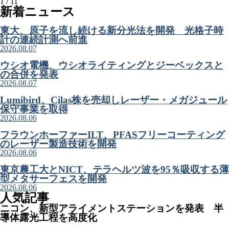
1 / 1
1
新着ニュース
東大、原子を流し続ける新分光法を開発 光格子時
計の連続計測へ前進
2026.08.07
ウシオ電機、ウシオライティングとジーベックスと
の合併を発表
2026.08.07
Lumibird、Cilas株を売却しレーザー・メガジュール
保守事業を取得
2026.08.06
フラウンホーファーILT、PFASフリーコーティング
のレーザー製造技術を開発
2026.08.06
東京農工大とNICT、テラヘルツ波を95％吸収する薄
型メタサーフェスを開発
2026.08.06
人気記事
ニコン、新型アライメントステーションを発表 半
導体露光工程を高度化