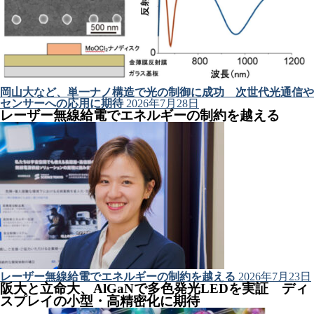
岡山大など、単一ナノ構造で光の制御に成功 次世代光通信や
センサーへの応用に期待
2026年7月28日
レーザー無線給電でエネルギーの制約を越える
レーザー無線給電でエネルギーの制約を越える
2026年7月23日
阪大と立命大、AlGaNで多色発光LEDを実証 ディ
スプレイの小型・高精密化に期待