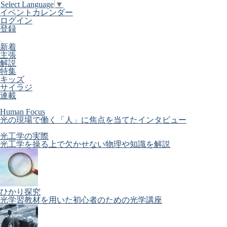
Select Language
▼
イベントカレンダー
ログイン
登録
新着
主張
解説
特集
キッズ
サイラジ
連載
Human Focus
光の現場で働く「人」に焦点を当てたインタビュー
光工学の実際
光工学を操る上で欠かせない物理や知識を解説
ひかり探究
光学習教材を用いた初心者のための光学講座