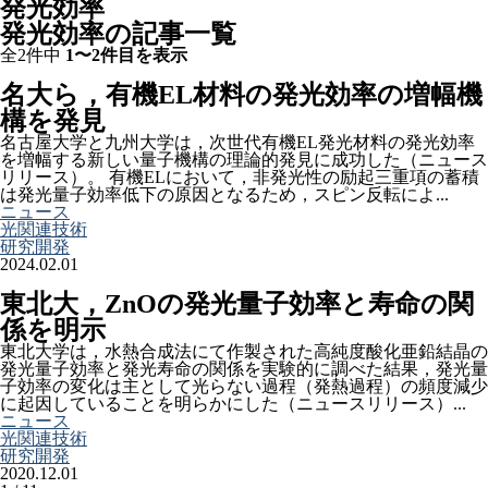
発光効率
発光効率の記事一覧
全2件中
1〜2件目を表示
名大ら，有機EL材料の発光効率の増幅機
構を発見
名古屋大学と九州大学は，次世代有機EL発光材料の発光効率
を増幅する新しい量子機構の理論的発見に成功した（ニュース
リリース）。 有機ELにおいて，非発光性の励起三重項の蓄積
は発光量子効率低下の原因となるため，スピン反転によ...
ニュース
光関連技術
研究開発
2024.02.01
東北大，ZnOの発光量子効率と寿命の関
係を明示
東北大学は，水熱合成法にて作製された高純度酸化亜鉛結晶の
発光量子効率と発光寿命の関係を実験的に調べた結果，発光量
子効率の変化は主として光らない過程（発熱過程）の頻度減少
に起因していることを明らかにした（ニュースリリース）...
ニュース
光関連技術
研究開発
2020.12.01