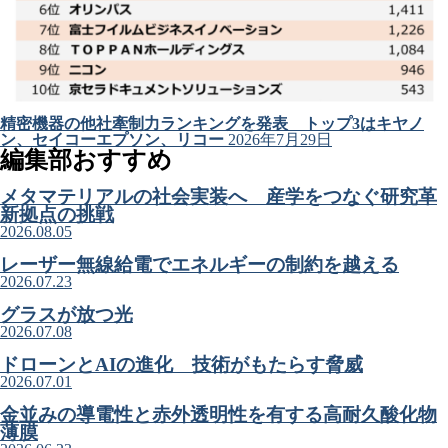
精密機器の他社牽制力ランキングを発表 トップ3はキヤノ
ン、セイコーエプソン、リコー
2026年7月29日
編集部おすすめ
メタマテリアルの社会実装へ 産学をつなぐ研究革
新拠点の挑戦
2026.08.05
レーザー無線給電でエネルギーの制約を越える
2026.07.23
グラスが放つ光
2026.07.08
ドローンとAIの進化 技術がもたらす脅威
2026.07.01
金並みの導電性と赤外透明性を有する高耐久酸化物
薄膜