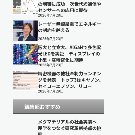
の制御に成功 次世代光通信や
センサーへの応用に期待
2026年7月28日
レーザー無線給電でエネルギー
の制約を越える
2026年7月23日
阪大と立命大、AlGaNで多色発
光LEDを実証 ディスプレイの
小型・高精密化に期待
2026年7月23日
精密機器の他社牽制力ランキン
グを発表 トップ3はキヤノン、
セイコーエプソン、リコー
2026年7月29日
編集部おすすめ
メタマテリアルの社会実装へ
産学をつなぐ研究革新拠点の挑
戦