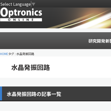
Select Language
▼
研究開発
新
HOME
タグ : 水晶発振回路
水晶発振回路
水晶発振回路の記事一覧