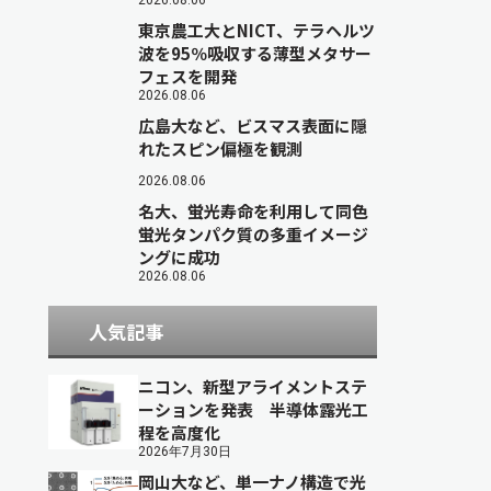
2026.08.06
東京農工大とNICT、テラヘルツ
波を95％吸収する薄型メタサー
フェスを開発
2026.08.06
広島大など、ビスマス表面に隠
れたスピン偏極を観測
2026.08.06
名大、蛍光寿命を利用して同色
蛍光タンパク質の多重イメージ
ングに成功
2026.08.06
人気記事
ニコン、新型アライメントステ
ーションを発表 半導体露光工
程を高度化
2026年7月30日
岡山大など、単一ナノ構造で光