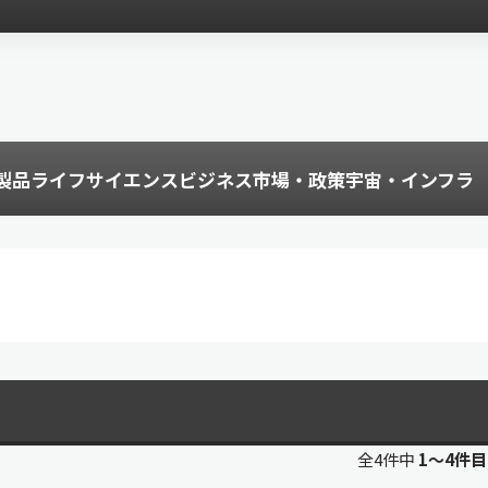
製品
ライフサイエンス
ビジネス
市場・政策
宇宙・インフラ
全4件中
1〜4件