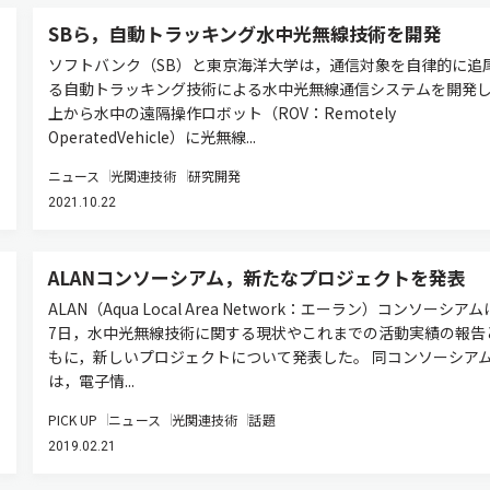
SBら，自動トラッキング水中光無線技術を開発
ソフトバンク（SB）と東京海洋大学は，通信対象を自律的に追
る自動トラッキング技術による水中光無線通信システムを開発
上から水中の遠隔操作ロボット（ROV：Remotely
OperatedVehicle）に光無線...
ニュース
光関連技術
研究開発
2021.10.22
ALANコンソーシアム，新たなプロジェクトを発表
ALAN（Aqua Local Area Network：エーラン）コンソーシアム
7日，水中光無線技術に関する現状やこれまでの活動実績の報告
もに，新しいプロジェクトについて発表した。 同コンソーシア
は，電子情...
PICK UP
ニュース
光関連技術
話題
2019.02.21