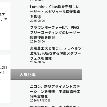
2026.08.07
Lumibird、Cilas株を売却しレ
ーザー・メガジュール保守事業
尾す
を取得
し，陸
2026.08.06
フラウンホーファーILT、PFAS
フリーコーティングのレーザー
製造技術を開発
2026.08.06
東京農工大とNICT、テラヘルツ
波を95％吸収する薄型メタサー
フェスを開発
2026.08.06
は2月
とと
人気記事
ム
ニコン、新型アライメントステ
ーションを発表 半導体露光工
程を高度化
2026年7月30日