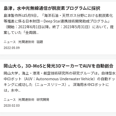
島津，水中光無線通信が脱炭素プログラムに採択
島津製作所は5月9日，「海洋石油・天然ガス分野における脱炭素化
等推進に係る日本財団－Deep Star連携技術開発助成プログラム」
（開始：2022年6月1日以降，終了：2023年5月31日）において，提
案していた「全周囲...
ニュース
光関連技術
話題
2022.05.09
岡山大ら，3D-MoSと発光3DマーカーでAUVを自動嵌合
岡山大学，海上・港湾・航空技術研究所の研究グループは，自律型水
中ロボット（AUV：Autonomous Underwater Vehicle）の自動ドッ
キングに成功した（ニュースリリース）。 深海用水中ロボットに
は，水中...
ニュース
光関連技術
研究開発
2020.02.03