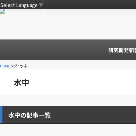
Select Language
▼
研究開発
新
HOME
タグ : 水中
水中
水中の記事一覧