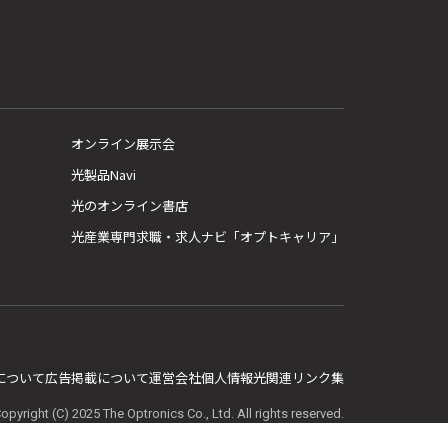
オンライン展示会
光製品Navi
光のオンライン書店
光産業専門求職・求人ナビ「オプトキャリア」
E について
広告掲載について
運営会社
個人情報
光関連リンク集
opyright (C) 2025 The Optronics Co., Ltd. All rights reserved.