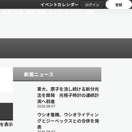
イベントカレンダー
ログイン
登録
新着
主張
解説
特集
キッズ
サイラジ
連載
新着ニュース
東大、原子を流し続ける新分光
法を開発 光格子時計の連続計
測へ前進
2026.08.07
ウシオ電機、ウシオライティン
グとジーベックスとの合併を発
目を表示
表