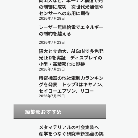
岡山大など、単一ナノ構造で光
の制御に成功 次世代光通信や
センサーへの応用に期待
2026年7月28日
レーザー無線給電でエネルギー
の制約を越える
2026年7月23日
阪大と立命大、AlGaNで多色発
光LEDを実証 ディスプレイの
小型・高精密化に期待
2026年7月23日
精密機器の他社牽制力ランキン
グを発表 トップ3はキヤノン、
セイコーエプソン、リコー
2026年7月29日
編集部おすすめ
メタマテリアルの社会実装へ
産学をつなぐ研究革新拠点の挑