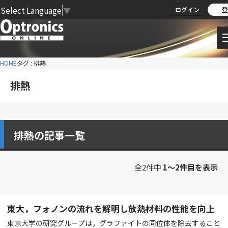
Select Language
▼
ログイン
登
HOME
タグ : 排熱
排熱
排熱の記事一覧
全2件中
1〜2件目を表示
東大，フォノンの流れを解明し放熱材料の性能を向上
東京大学の研究グループは，グラファイトの同位体を除去すること