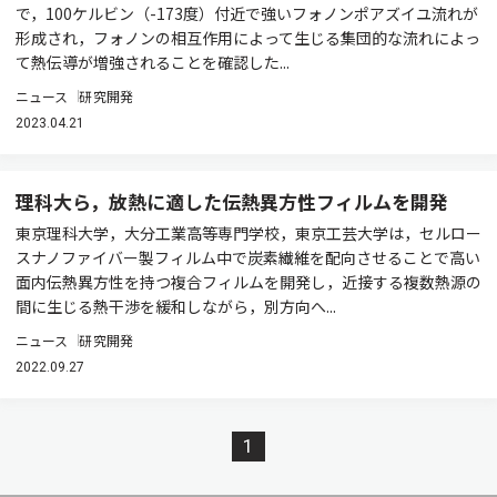
で，100ケルビン（-173度）付近で強いフォノンポアズイユ流れが
形成され，フォノンの相互作用によって生じる集団的な流れによっ
て熱伝導が増強されることを確認した...
ニュース
研究開発
2023.04.21
理科大ら，放熱に適した伝熱異方性フィルムを開発
東京理科大学，大分工業高等専門学校，東京工芸大学は，セルロー
スナノファイバー製フィルム中で炭素繊維を配向させることで高い
面内伝熱異方性を持つ複合フィルムを開発し，近接する複数熱源の
間に生じる熱干渉を緩和しながら，別方向へ...
ニュース
研究開発
2022.09.27
1