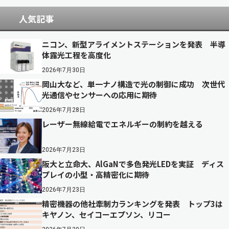
人気記事
ニコン、新型アライメントステーションを発表 半導
体露光工程を高度化
2026年7月30日
岡山大など、単一ナノ構造で光の制御に成功 次世代
光通信やセンサーへの応用に期待
2026年7月28日
レーザー無線給電でエネルギーの制約を越える
2026年7月23日
阪大と立命大、AlGaNで多色発光LEDを実証 ディス
プレイの小型・高精密化に期待
2026年7月23日
精密機器の他社牽制力ランキングを発表 トップ3は
キヤノン、セイコーエプソン、リコー